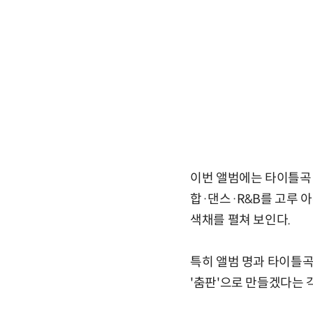
이번 앨범에는 타이틀곡 '춤 (
합·댄스·R&B를 고루 
색채를 펼쳐 보인다.
특히 앨범 명과 타이틀곡 
'춤판'으로 만들겠다는 