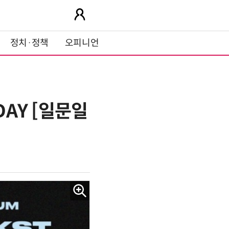
정치·정책
오피니언
DAY [일문일