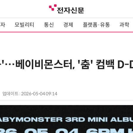
전자
모빌리티
통신
경제
플랫폼·유통
과학
'…베이비몬스터, '춤' 컴백 D-
업데이트 : 2026-05-04 09:14