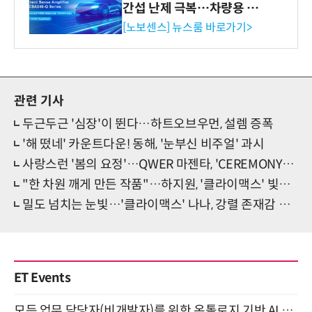
간섭 난제 극복…차량용 전
류 감지 증폭기
[노보센스] 뉴스룸 바로가기>
관련 기사
두근두근 '심장'이 뛴다…하트오브우먼, 설렘 증폭
'해 떴네' 카운트다운! 동해, '눈부신 비주얼' 과시
사랑스런 '봄의 요정'…QWER 마젠타, 'CEREMONY' 콘셉트
"한 차원 깨게 만든 작품"…하지원, '클라이맥스' 빛냈다
밀도 넘치는 눈빛…'클라이맥스' 나나, 강렬 존재감 완성
ET Events
모든 업무 담당자(비개발자)를 위한 온톨로지 기반 AI 지식체계 설계 1-day 워크숍 8월 20일 개최