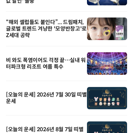
값 할인' 돌풍
“해외 셀럽들도 붙인다”... 드림패치,
글로벌 트렌드 겨냥한 '모양반창고'로
Z세대 공략
비 와도 폭염이어도 걱정 끝…실내 워
터파크형 리조트 여름 특수
[오늘의 운세] 2026년 7월 30일 띠별
운세
[오늘의 운세] 2026년 8월 7일 띠별