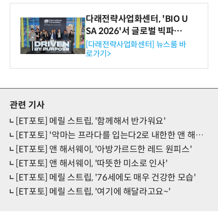
다래전략사업화센터, 'BIO U
SA 2026'서 글로벌 빅파마
와의 비즈니스 미팅 지원…K
[다래전략사업화센터] 뉴스룸 바
로가기>
-바이오 해외 진출 교두보 확
보
관련 기사
[ET포토] 메릴 스트립, '함께해서 반가워요'
[ET포토] '악마는 프라다를 입는다2로 내한한 앤 해서웨이'
[ET포토] 앤 해서웨이, '아방가르드한 레드 원피스'
[ET포토] 앤 해서웨이, '따뜻한 미소로 인사'
[ET포토] 메릴 스트립, '76세에도 매우 건강한 모습'
[ET포토] 메릴 스트립, '여기에 해달라고요~'