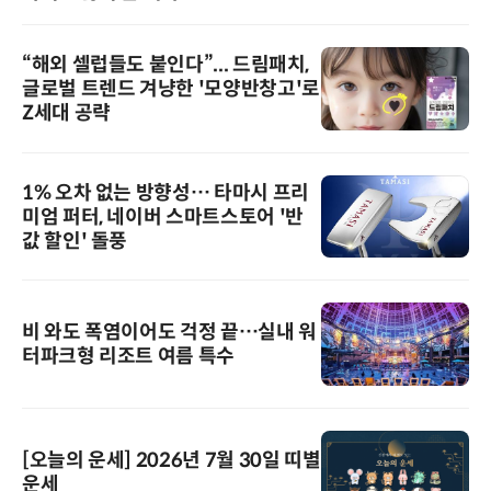
“해외 셀럽들도 붙인다”... 드림패치,
글로벌 트렌드 겨냥한 '모양반창고'로
Z세대 공략
1% 오차 없는 방향성… 타마시 프리
미엄 퍼터, 네이버 스마트스토어 '반
값 할인' 돌풍
비 와도 폭염이어도 걱정 끝…실내 워
터파크형 리조트 여름 특수
[오늘의 운세] 2026년 7월 30일 띠별
운세