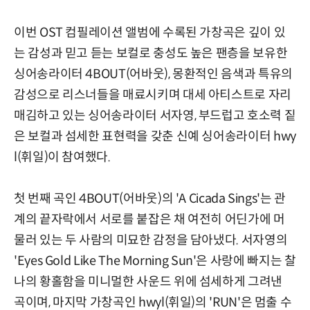
이번 OST 컴필레이션 앨범에 수록된 가창곡은 깊이 있
는 감성과 믿고 듣는 보컬로 충성도 높은 팬층을 보유한
싱어송라이터 4BOUT(어바웃), 몽환적인 음색과 특유의
감성으로 리스너들을 매료시키며 대세 아티스트로 자리
매김하고 있는 싱어송라이터 서자영, 부드럽고 호소력 짙
은 보컬과 섬세한 표현력을 갖춘 신예 싱어송라이터 hwy
l(휘일)이 참여했다.
첫 번째 곡인 4BOUT(어바웃)의 'A Cicada Sings'는 관
계의 끝자락에서 서로를 붙잡은 채 여전히 어딘가에 머
물러 있는 두 사람의 미묘한 감정을 담아냈다. 서자영의
'Eyes Gold Like The Morning Sun'은 사랑에 빠지는 찰
나의 황홀함을 미니멀한 사운드 위에 섬세하게 그려낸
곡이며, 마지막 가창곡인 hwyl(휘일)의 'RUN'은 멈출 수