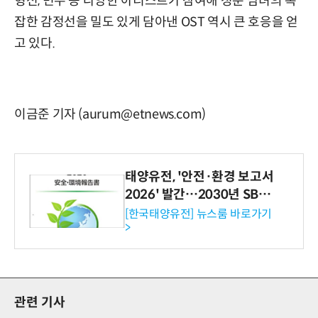
형선, 민수 등 다양한 아티스트가 참여해 청춘 남녀의 복
잡한 감정선을 밀도 있게 담아낸 OST 역시 큰 호응을 얻
고 있다.
이금준 기자 (aurum@etnews.com)
태양유전, '안전·환경 보고서
2026' 발간…2030년 SBT
수준 온실가스 감축 추진
[한국태양유전] 뉴스룸 바로가기
>
관련 기사