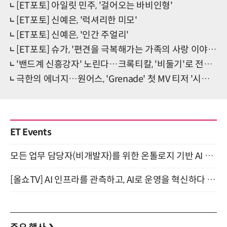
[ET포토] 아일릿 민주, '걸어오는 바비인형'
[ET포토] 신예은, '럭셔리한 미모'
[ET포토] 신예은, '인간 주얼리'
[ET포토] 슈가, '편견을 극복해가는 가족의 사랑 이야기'
'밴드계 신흥강자' 노린다…크록티칼, '비둘기'로 전격 데뷔
극한의 에너지…원어스, 'Grenade' 첫 MV 티저 '시선 집중'
ET Events
모든 업무 담당자(비개발자)를 위한 온톨로지 기반 AI 지식체계 설계 1-day 워크숍 8월 20일 개최
[올쇼TV] AI 인프라를 관측하고, AI로 운영을 혁신하다 (8월 11일 생방송)