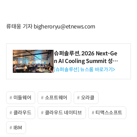
류태웅 기자 bigheroryu@etnews.com
슈퍼솔루션, 2026 Next-Ge
n AI Cooling Summit 성황
리 성료
[슈퍼솔루션] 뉴스룸 바로가기>
미들웨어
소프트웨어
오라클
클라우드
클라우드 네이티브
티맥스소프트
IBM