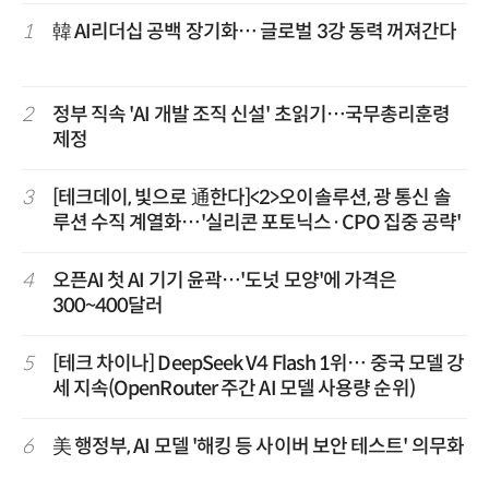
1
韓 AI리더십 공백 장기화… 글로벌 3강 동력 꺼져간다
2
정부 직속 'AI 개발 조직 신설' 초읽기…국무총리훈령
제정
3
[테크데이, 빛으로 通한다]<2>오이솔루션, 광 통신 솔
루션 수직 계열화…'실리콘 포토닉스·CPO 집중 공략'
4
오픈AI 첫 AI 기기 윤곽…'도넛 모양'에 가격은
300~400달러
5
[테크 차이나] DeepSeek V4 Flash 1위… 중국 모델 강
세 지속(OpenRouter 주간 AI 모델 사용량 순위)
6
美 행정부, AI 모델 '해킹 등 사이버 보안 테스트' 의무화