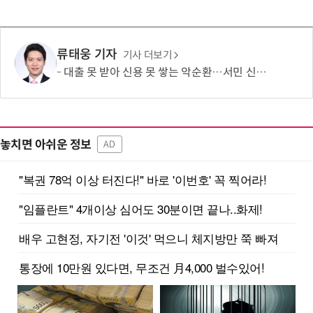
류태웅 기자
기사 더보기
대출 못 받아 신용 못 쌓는 악순환…서민 신용평가 사각지대 메운다
놓치면 아쉬운 정보
AD