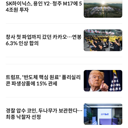
SK하이닉스, 용인 Y2·청주 M17에 5
4조원 투자
창사 첫 파업까지 갔던 카카오…연봉
6.3% 인상 합의
트럼프, '반도체 핵심 원료' 폴리실리
콘 파생상품에 15% 관세
경찰 압수 코인, 두나무가 보관한다…
최종 낙찰자 선정