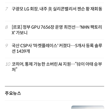
7
구광모 LG 회장, 내주 美 실리콘밸리서 젠슨 황 재회동
8
[르포] 정부 GPU 7656장 운영 최전선…'NHN 팩토리
X' 가보니
9
국산 CSP사 '마켓플레이스' 커졌다…5개사 등록 솔루
션 1439개
10
코히어, 통제 가능한 소버린 AI 지원…“韓이 아태 승부
처”
주요뉴스