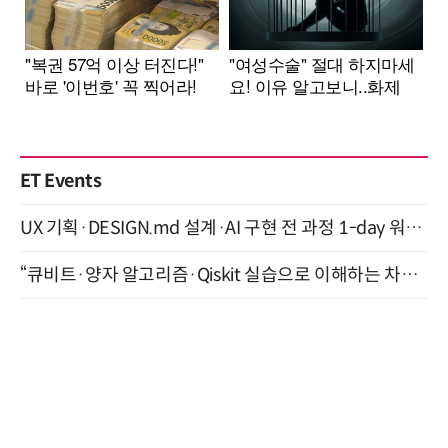
ET Events
UX 기획·DESIGN.md 설계·AI 구현 전 과정 1-day 워크숍 with Claude Code·Codex 9월 15일 개최
“큐비트·양자 알고리즘·Qiskit 실습으로 이해하는 차세대 컴퓨팅” (8/28)