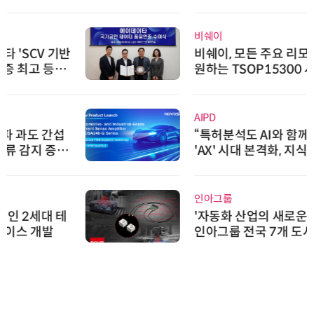
비쉐이
비쉐이, 모든 주요 리모컨 코드 지
원하는 TSOP15300 시리즈 IR 수
신기 출시
AIPD
“특허분석도 AI와 함께”…IP산업
'AX' 시대 본격화, 지식재산처 1호
AI IP데이터분석사 탄생
인아그룹
'자동화 산업의 새로운 가능성'…
인아그룹 전국 7개 도시 세미나 페
어 개최