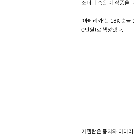
소더비 측은 이 작품을 
'아메리카'는 18K 순금
0만원)로 책정됐다.
카텔란은 풍자와 아이러니