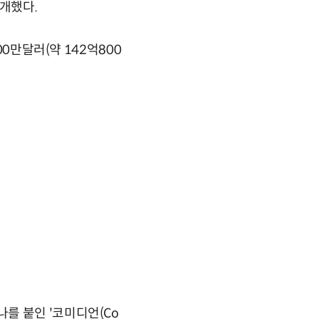
소개했다.
00만달러(약 142억800
를 붙인 '코미디언(Co