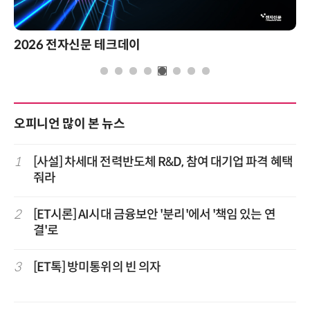
2026 전자신문 테크데이
오피니언 많이 본 뉴스
1
[사설] 차세대 전력반도체 R&D, 참여 대기업 파격 혜택
줘라
2
[ET시론] AI시대 금융보안 '분리'에서 '책임 있는 연
결'로
3
[ET톡] 방미통위의 빈 의자