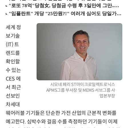
세계 정
보기술
(IT) 트
렌드를
확인할
수 있는
CES 에
시모네 페리 ST마이크로일렉트로닉스
서 최근
APMS그룹 부사장 및 MEMS 서브그룹 사
선보인
업본부장
차세대
웨어러블 기기들은 단순한 가전 산업의 근본적 변화를
예고한다. 심박수와 걸음 수를 측정하던 기기들이 이제