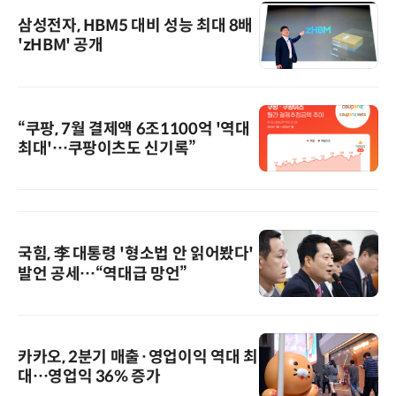
삼성전자, HBM5 대비 성능 최대 8배
'zHBM' 공개
“쿠팡, 7월 결제액 6조1100억 '역대
최대'…쿠팡이츠도 신기록”
국힘, 李 대통령 '형소법 안 읽어봤다'
발언 공세…“역대급 망언”
카카오, 2분기 매출·영업이익 역대 최
대…영업익 36% 증가