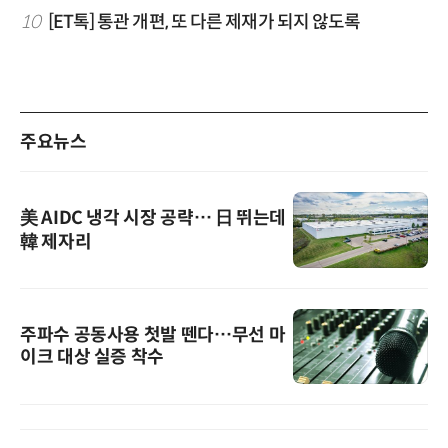
10
[ET톡] 통관 개편, 또 다른 제재가 되지 않도록
주요뉴스
美 AIDC 냉각 시장 공략… 日 뛰는데
韓 제자리
주파수 공동사용 첫발 뗀다…무선 마
이크 대상 실증 착수