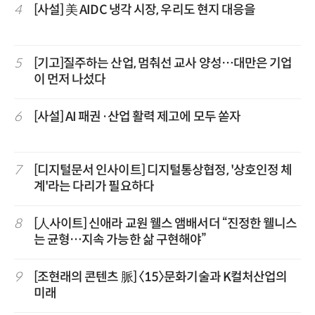
4
[사설] 美 AIDC 냉각 시장, 우리도 현지 대응을
5
[기고]질주하는 산업, 멈춰선 교사 양성…대만은 기업
이 먼저 나섰다
6
[사설] AI 패권·산업 활력 제고에 모두 쏟자
7
[디지털문서 인사이트] 디지털통상협정, '상호인정 체
계'라는 다리가 필요하다
8
[人사이트] 신애라 교원 웰스 앰배서더 “진정한 웰니스
는 균형…지속 가능한 삶 구현해야”
9
[조현래의 콘텐츠 脈] 〈15〉문화기술과 K컬처산업의
미래