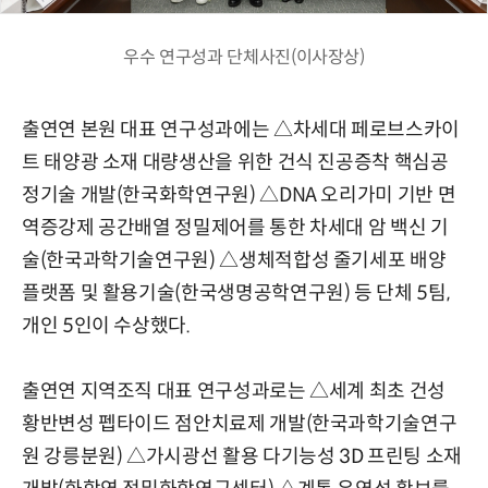
우수 연구성과 단체사진(이사장상)
출연연 본원 대표 연구성과에는 △차세대 페로브스카이
트 태양광 소재 대량생산을 위한 건식 진공증착 핵심공
정기술 개발(한국화학연구원) △DNA 오리가미 기반 면
역증강제 공간배열 정밀제어를 통한 차세대 암 백신 기
술(한국과학기술연구원) △생체적합성 줄기세포 배양
플랫폼 및 활용기술(한국생명공학연구원) 등 단체 5팀,
개인 5인이 수상했다.
출연연 지역조직 대표 연구성과로는 △세계 최초 건성
황반변성 펩타이드 점안치료제 개발(한국과학기술연구
원 강릉분원) △가시광선 활용 다기능성 3D 프린팅 소재