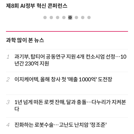
제8회 AI정부 혁신 콘퍼런스
과학 많이 본 뉴스
1
과기부, 탑티어 공동연구 지원 4개 컨소시엄 선정…10
년간 230억 지원
2
이지케어텍, 올해 창사 첫 '매출 1000억' 도전장
3
1년 넘게 떠돈 로켓 잔해, 달과 충돌…다누리가 지켜본
다
4
진화하는 로봇수술…고난도 난치암 '정조준'