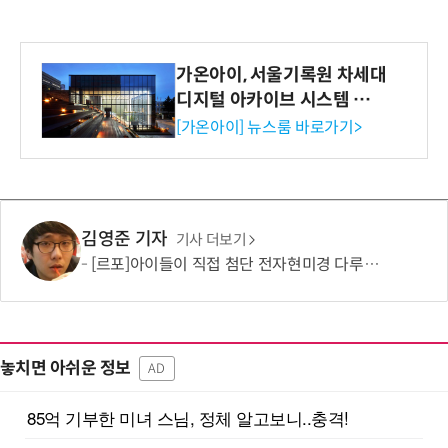
가온아이, 서울기록원 차세대
디지털 아카이브 시스템 구축
수행
[가온아이] 뉴스룸 바로가기>
김영준 기자
기사 더보기
[르포]아이들이 직접 첨단 전자현미경 다루며 과학원리 체득...과학체험 제공 '주니어닥터' 현장
놓치면 아쉬운 정보
AD