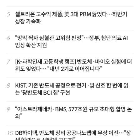
5
셀트리온 고수익 제품, 美 3대 PBM 뚫었다…하반기
성장 가속화
6
“망막 찍자 심혈관 고위험 판정”…정부, 첨단 의료 AI
임상 확산 지원
7
[K-과학인재 고등학생 캠프] 반도체·바이오 실험에 더
위도 잊었다… “내년 2기로 이어집니다”
8
KIST, 기존 반도체 공정으로 전기·빛 신호 한 번에 읽
는 '광반도체 BCI 칩' 구현
9
“아스트라제네카·BMS, 577조원 규모 초대형 합병 논
의”
10
DB하이텍, 반도체 장비 공공나노팹에 무상 이전…“상