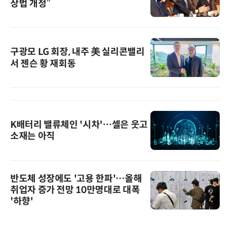
상법 개정”
구광모 LG 회장, 내주 美 실리콘밸리
서 젠슨 황 재회동
K배터리 밸류체인 '시차'…셀은 웃고
소재는 아직
반도체 성장에도 '고용 한파'…올해
취업자 증가 전망 10만명대로 대폭
'하향'