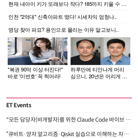
ET Events
"모든 담당자(비개발자)를 위한 Claude Code 바이브 코딩 2-day 부트캠프" 9월 16~17일 개최
“큐비트·양자 알고리즘·Qiskit 실습으로 이해하는 차세대 컴퓨팅” (8/28)