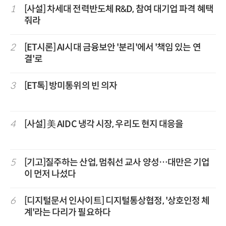
1
[사설] 차세대 전력반도체 R&D, 참여 대기업 파격 혜택
줘라
2
[ET시론] AI시대 금융보안 '분리'에서 '책임 있는 연
결'로
3
[ET톡] 방미통위의 빈 의자
4
[사설] 美 AIDC 냉각 시장, 우리도 현지 대응을
5
[기고]질주하는 산업, 멈춰선 교사 양성…대만은 기업
이 먼저 나섰다
6
[디지털문서 인사이트] 디지털통상협정, '상호인정 체
계'라는 다리가 필요하다