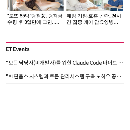
ET Events
"모든 담당자(비개발자)를 위한 Claude Code 바이브 코딩 2-day 부트캠프" 9월 16~17일 개최
"AI 핀옵스 시스템과 토큰 관리시스템 구축 노하우 공개" 잠실 한국광고문화회관 2층 대회의실 (8/21)