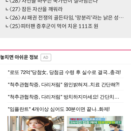
〈28〉 차선을 바꾸는 국가만이 살아남는다
〈27〉 잠든 자산을 깨워라
〈26〉 AI 패권 전쟁의 골든타임, '망분리'라는 낡은 성벽을 허물고 혁신의 길을 터야
〈25〉피터팬 증후군이 먹어 치운 111조 원
놓치면 아쉬운 정보
AD