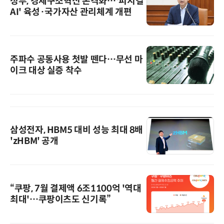
정부, 경제구조혁신 본격화…'피지컬
AI' 육성·국가자산 관리체계 개편
주파수 공동사용 첫발 뗀다…무선 마
이크 대상 실증 착수
삼성전자, HBM5 대비 성능 최대 8배
'zHBM' 공개
“쿠팡, 7월 결제액 6조1100억 '역대
최대'…쿠팡이츠도 신기록”