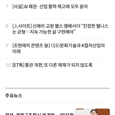
7
[사설] AI 패권·산업 활력 제고에 모두 쏟자
8
[人사이트] 신애라 교원 웰스 앰배서더 “진정한 웰니스
는 균형…지속 가능한 삶 구현해야”
9
[조현래의 콘텐츠 脈] 〈15〉문화기술과 K컬처산업의
미래
10
[ET톡] 통관 개편, 또 다른 제재가 되지 않도록
주요뉴스