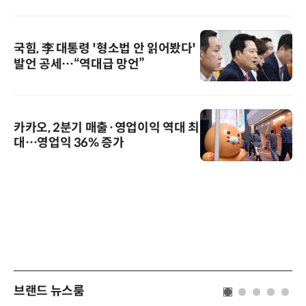
국힘, 李 대통령 '형소법 안 읽어봤다'
발언 공세…“역대급 망언”
카카오, 2분기 매출·영업이익 역대 최
대…영업익 36% 증가
브랜드 뉴스룸