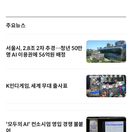
주요뉴스
서울시, 2.8조 2차 추경…청년 50만
명 AI 이용권에 56억원 배정
K인디게임, 세계 무대 출사표
'모두의 AI' 컨소시엄 영입 경쟁 불붙
어