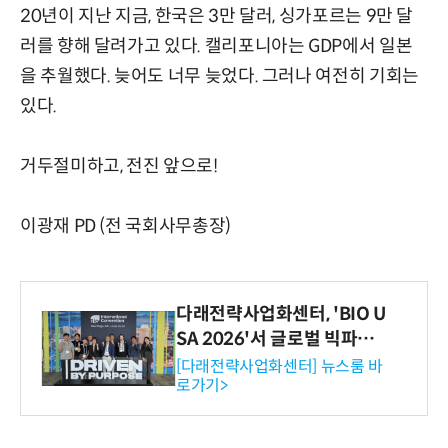
20년이 지난 지금, 한국은 3만 달러, 싱가포르는 9만 달
러를 향해 달려가고 있다. 캘리포니아는 GDP에서 일본
을 추월했다. 늦어도 너무 늦었다. 그러나 여전히 기회는
있다.
거두절미하고, 전진 앞으로!
이광재 PD (전 국회사무총장)
다래전략사업화센터, 'BIO U
SA 2026'서 글로벌 빅파마
와의 비즈니스 미팅 지원…K
[다래전략사업화센터] 뉴스룸 바
로가기>
-바이오 해외 진출 교두보 확
보