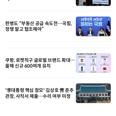
한병도 “부동산 공급 속도전…국힘,
정쟁 말고 협조해야”
쿠팡, 로켓직구 글로벌 브랜드 확대…
올해 신규 600여개 유치
'李대통령 핵심 참모' 김상호 靑 춘추
관장, 사직서 제출…수리 여부 미정