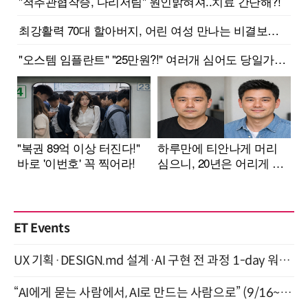
ET Events
UX 기획·DESIGN.md 설계·AI 구현 전 과정 1-day 워크숍 with Claude Code·Codex 9월 15일 개최
“AI에게 묻는 사람에서, AI로 만드는 사람으로” (9/16~17)