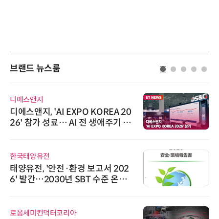
브랜드 뉴스룸
디에스앤지
디에스앤지, 'AI EXPO KOREA 20
26' 참가 성료… AI 전 생애주기 아
우르는 통합 솔루션 선봬
한국태양유전
태양유전, '안전·환경 보고서 202
6' 발간…2030년 SBT 수준 온실
가스 감축 추진
로옴세미컨덕터코리아