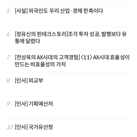
5
[사설] 외국인도 우리 산업·경제 한축이다
6
[정유신의 핀테크스토리]조각 투자 성공, 발행보다 유
통에 달렸다
7
[전상욱의 AX시대의 고객경험] 〈11〉 AX시대 효율성이
만드는 비효율성의 가치
8
[인사] 외교부
9
[인사] 기획예산처
10
[인사] 국가유산청