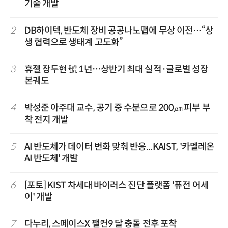
기술 개발
2
DB하이텍, 반도체 장비 공공나노팹에 무상 이전…“상
생 협력으로 생태계 고도화”
3
휴젤 장두현 號 1년…상반기 최대 실적·글로벌 성장
본궤도
4
박성준 아주대 교수, 공기 중 수분으로 200㎛ 피부 부
착 전지 개발
5
AI 반도체가 데이터 변화 맞춰 반응...KAIST, '카멜레온
AI 반도체' 개발
6
[포토] KIST 차세대 바이러스 진단 플랫폼 '퓨전 어세
이' 개발
7
다누리, 스페이스X 팰컨9 달 충돌 전후 포착