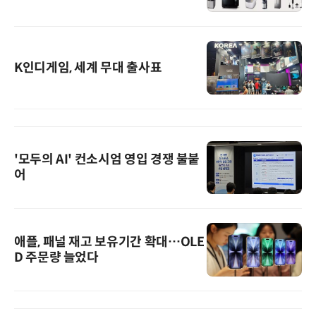
K인디게임, 세계 무대 출사표
'모두의 AI' 컨소시엄 영입 경쟁 불붙
어
애플, 패널 재고 보유기간 확대…OLE
D 주문량 늘었다