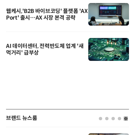
웹케시,'B2B 바이브코딩' 플랫폼 'AX
Port' 출시…AX 시장 본격 공략
AI 데이터센터, 전력반도체 업계 '새
먹거리' 급부상
브랜드 뉴스룸