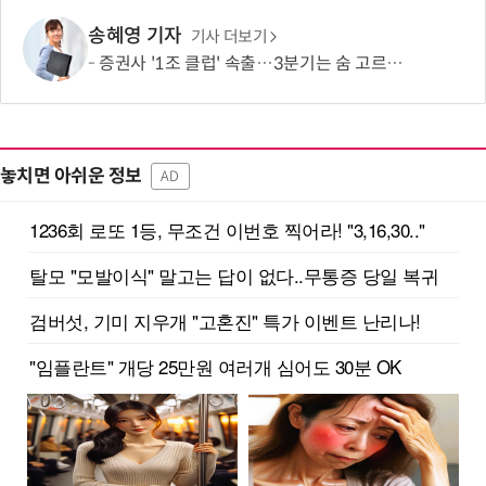
송혜영 기자
기사 더보기
증권사 '1조 클럽' 속출…3분기는 숨 고르기 전망
놓치면 아쉬운 정보
AD