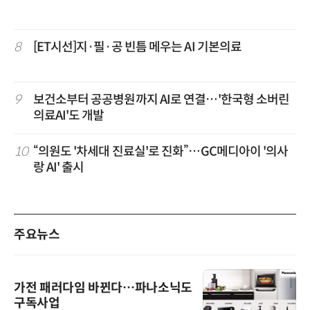
8
[ET시선]지·필·공 빈틈 메우는 AI 기본의료
9
보건소부터 공공병원까지 AI로 연결…'한국형 소버린
의료AI'도 개발
10
“의원도 '차세대 진료실'로 진화”…GC메디아이 '의사
랑 AI' 출시
주요뉴스
가전 패러다임 바뀐다…파나소닉도
구독사업