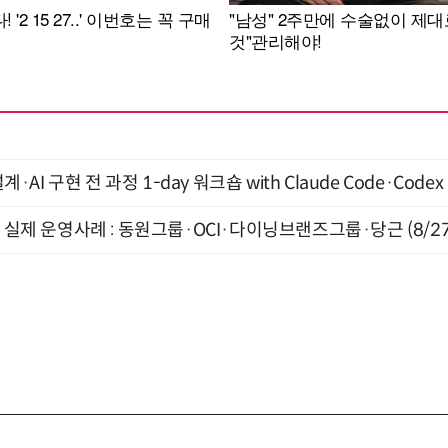
계·AI 구현 전 과정 1-day 워크숍 with Claude Code·Code
장 실제 운영사례 : 동원그룹·OCI·다이닝브랜즈그룹·당근 (8/27