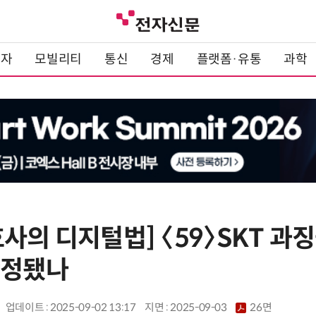
전자
모빌리티
통신
경제
플랫폼·유통
과학
사의 디지털법] 〈59〉SKT 과징
산정됐나
업데이트 : 2025-09-02 13:17
지면 :
2025-09-03
26면