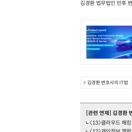
김경환 법무법인 민후 
김경환 변호사의 IT법
[관련 연재]
김경환 변
〈13〉클라우드 해킹 
〈12〉개인정보 열