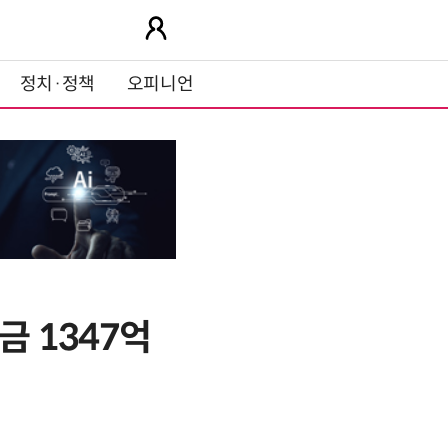
정치·정책
오피니언
금 1347억