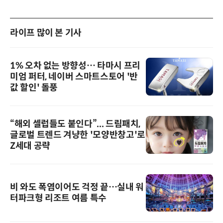
라이프 많이 본 기사
1% 오차 없는 방향성… 타마시 프리
미엄 퍼터, 네이버 스마트스토어 '반
값 할인' 돌풍
“해외 셀럽들도 붙인다”... 드림패치,
글로벌 트렌드 겨냥한 '모양반창고'로
Z세대 공략
비 와도 폭염이어도 걱정 끝…실내 워
터파크형 리조트 여름 특수