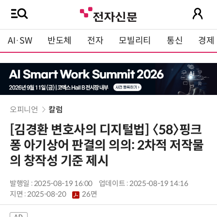
AI·SW
반도체
전자
모빌리티
통신
경제
오피니언
칼럼
[김경환 변호사의 디지털법] 〈58〉핑크
퐁 아기상어 판결의 의의: 2차적 저작물
의 창작성 기준 제시
발행일 : 2025-08-19 16:00
업데이트 : 2025-08-19 14:16
지면 :
2025-08-20
26면