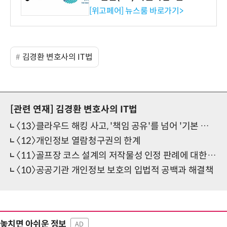
시엄 선정
[위고페어] 뉴스룸 바로가기>
김경환 변호사의 IT법
[관련 연재]
김경환 변호사의 IT법
〈13〉클라우드 해킹 사고, '책임 공유'를 넘어 '기본 보안 의무'로
〈12〉개인정보 열람청구권의 한계
〈11〉골프장 코스 설계의 저작물성 인정 판례에 대한 비판적 검토
〈10〉공공기관 개인정보 보호의 입법적 공백과 해결책
놓치면 아쉬운 정보
AD