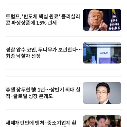
트럼프, '반도체 핵심 원료' 폴리실리
콘 파생상품에 15% 관세
경찰 압수 코인, 두나무가 보관한다…
최종 낙찰자 선정
휴젤 장두현 號 1년…상반기 최대 실
적·글로벌 성장 본궤도
세제개편안에 벤처·중소기업계 환