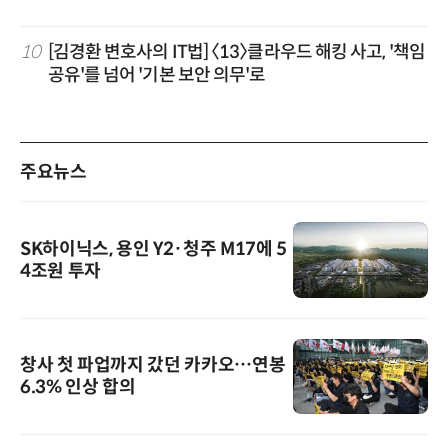
10
[김경환 변호사의 IT법] 〈13〉클라우드 해킹 사고, '책임
공유'를 넘어 '기본 보안 의무'로
주요뉴스
SK하이닉스, 용인 Y2·청주 M17에 5
4조원 투자
창사 첫 파업까지 갔던 카카오…연봉
6.3% 인상 합의