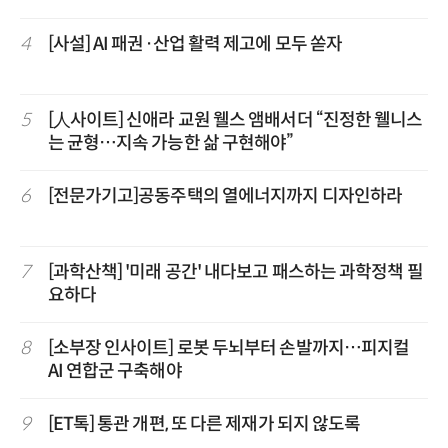
4
[사설] AI 패권·산업 활력 제고에 모두 쏟자
5
[人사이트] 신애라 교원 웰스 앰배서더 “진정한 웰니스
는 균형…지속 가능한 삶 구현해야”
6
[전문가기고]공동주택의 열에너지까지 디자인하라
7
[과학산책] '미래 공간' 내다보고 패스하는 과학정책 필
요하다
8
[소부장 인사이트] 로봇 두뇌부터 손발까지…피지컬
AI 연합군 구축해야
9
[ET톡] 통관 개편, 또 다른 제재가 되지 않도록