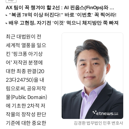
AX 팀이 꼭 챙겨야 할 2선 : AI 핀옵스(FinOps)와 토큰 거버넌스 (8/21 잠실역)
최근 대법원이 전
세계적 열풍을 일으
킨 '핑크퐁 아기상
어' 저작권 분쟁에
대한 최종 판결(20
23다24750)을 내
림으로써, 공유저작
물(Public Domain)
에 기초한 2차적 저
작물의 창작성 판단
기준에 대한 중요한
김경환 법무법인 민후 변호사