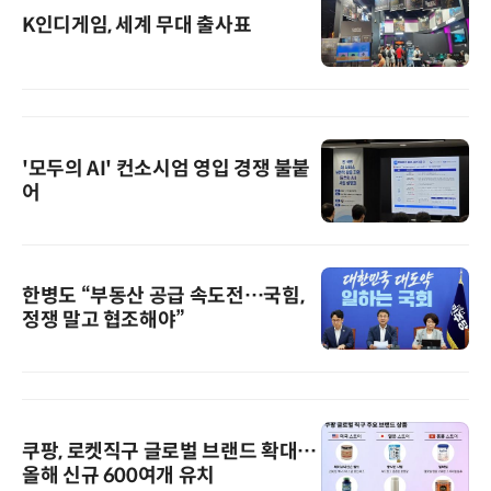
K인디게임, 세계 무대 출사표
'모두의 AI' 컨소시엄 영입 경쟁 불붙
어
한병도 “부동산 공급 속도전…국힘,
정쟁 말고 협조해야”
쿠팡, 로켓직구 글로벌 브랜드 확대…
올해 신규 600여개 유치