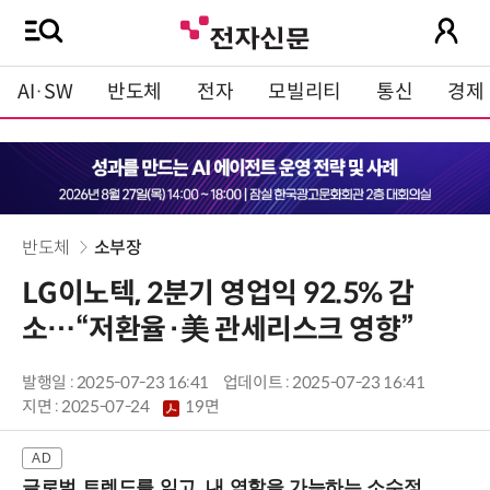
AI·SW
반도체
전자
모빌리티
통신
경제
반도체
소부장
LG이노텍, 2분기 영업익 92.5% 감
소…“저환율·美 관세리스크 영향”
발행일 : 2025-07-23 16:41
업데이트 : 2025-07-23 16:41
지면 :
2025-07-24
19면
글로벌 트렌드를 읽고, 내 역할을 가늠하는 소수정예 실습 워크숍 (8/28 신논현역)