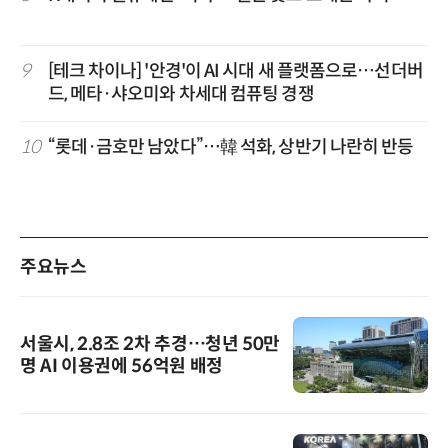
9
[테크 차이나] '안경'이 AI 시대 새 플랫폼으로…선더버
드, 메타·샤오미와 차세대 컴퓨팅 경쟁
10
“롯데·금호만 남았다”…韓 석화, 상반기 나란히 반등
주요뉴스
서울시, 2.8조 2차 추경…청년 50만
명 AI 이용권에 56억원 배정