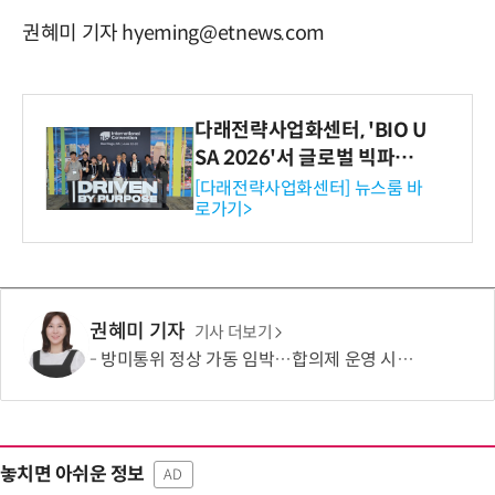
권혜미 기자 hyeming@etnews.com
다래전략사업화센터, 'BIO U
SA 2026'서 글로벌 빅파마
와의 비즈니스 미팅 지원…K
[다래전략사업화센터] 뉴스룸 바
로가기>
-바이오 해외 진출 교두보 확
보
권혜미 기자
기사 더보기
방미통위 정상 가동 임박…합의제 운영 시험대
놓치면 아쉬운 정보
AD