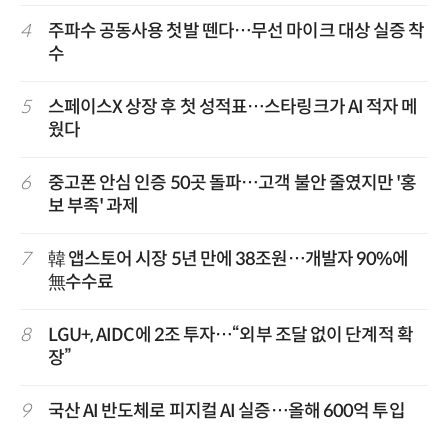
4
주파수 공동사용 첫발 뗀다…무선 마이크 대상 실증 착
수
5
스페이스X 상장 후 첫 성적표…스타링크가 AI 적자 메
웠다
6
중고폰 안심 인증 50곳 돌파…고객 불안 줄였지만 '홍
보 부족' 과제
7
韓 앱스토어 시장 5년 만에 38조원…개발자 90%에
無수수료
8
LGU+, AIDC에 2조 투자…“외부 조달 없이 단계적 확
장”
9
국산 AI 반도체로 피지컬 AI 실증…올해 600억 투입