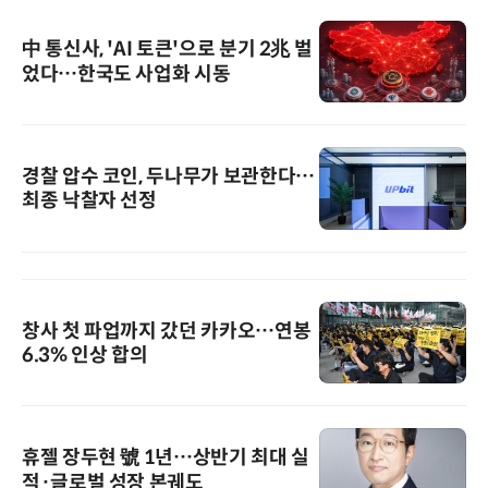
中 통신사, 'AI 토큰'으로 분기 2兆 벌
었다…한국도 사업화 시동
경찰 압수 코인, 두나무가 보관한다…
최종 낙찰자 선정
창사 첫 파업까지 갔던 카카오…연봉
6.3% 인상 합의
휴젤 장두현 號 1년…상반기 최대 실
적·글로벌 성장 본궤도