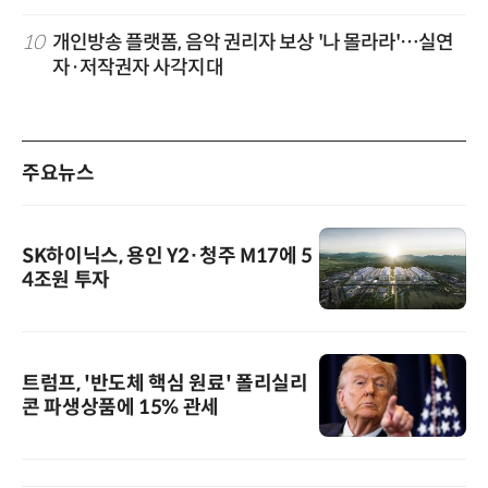
10
개인방송 플랫폼, 음악 권리자 보상 '나 몰라라'…실연
자·저작권자 사각지대
주요뉴스
SK하이닉스, 용인 Y2·청주 M17에 5
4조원 투자
트럼프, '반도체 핵심 원료' 폴리실리
콘 파생상품에 15% 관세