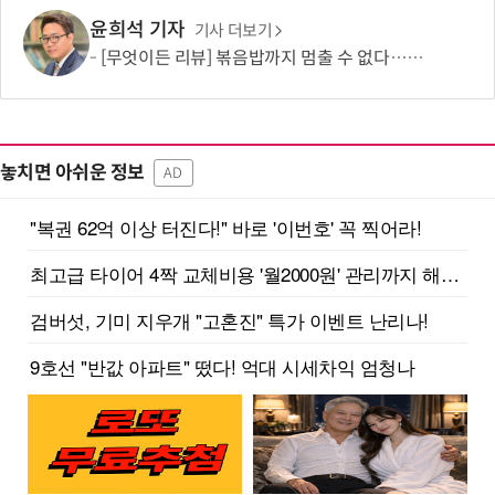
윤희석 기자
기사 더보기
[무엇이든 리뷰] 볶음밥까지 멈출 수 없다…하림 '별미요리 닭갈비' 한 끼 실험
놓치면 아쉬운 정보
AD