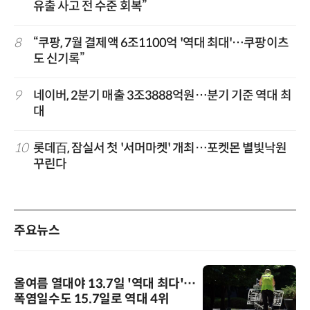
유출 사고 전 수준 회복”
8
“쿠팡, 7월 결제액 6조1100억 '역대 최대'…쿠팡이츠
도 신기록”
9
네이버, 2분기 매출 3조3888억원…분기 기준 역대 최
대
10
롯데百, 잠실서 첫 '서머마켓' 개최…포켓몬 별빛낙원
꾸린다
주요뉴스
올여름 열대야 13.7일 '역대 최다'…
폭염일수도 15.7일로 역대 4위