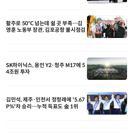
활주로 50℃ 넘는데 쉴 곳 부족…김
영훈 노동부 장관, 김포공항 불시점검
SK하이닉스, 용인 Y2·청주 M17에 5
4조원 투자
김민석, 제주·인천서 정청래에 '5.67
P%'차 승리…누적 득표도 金 1위