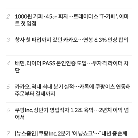
2
1000원 커피·45㎝ 피자…트레이더스 'T-카페', 이마
트 첫 입점
3
창사 첫 파업까지 갔던 카카오…연봉 6.3% 인상 합의
4
배민, 라이더 PASS 본인인증 도입…무자격 라이더 차
단
5
카카오, 역대 최대 분기 실적…카톡에 쿠팡이츠 연동해
주문부터 결제까지
6
쿠팡Inc, 상반기 영업적자 1.2조 육박…2년치 이익 넘
어서
7
[뉴스줌인] 쿠팡Inc, 2분기 '어닝쇼크'…“내년 중순께