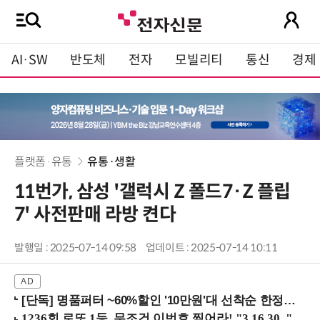
AI·SW
반도체
전자
모빌리티
통신
경제
플랫폼·유통
유통·생활
11번가, 삼성 '갤럭시 Z 폴드7·Z 플립
7' 사전판매 라방 켠다
발행일 : 2025-07-14 09:58
업데이트 : 2025-07-14 10:11
[단독] 명품퍼터 ~60%할인 '10만원'대 선착순 한정판매!