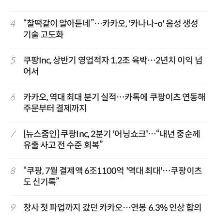
4
“찰떡같이 알아듣네”…카카오, '카나나-o' 음성 생성
기술 고도화
5
쿠팡Inc, 상반기 영업적자 1.2조 육박…2년치 이익 넘
어서
6
카카오, 역대 최대 분기 실적…카톡에 쿠팡이츠 연동해
주문부터 결제까지
7
[뉴스줌인] 쿠팡Inc, 2분기 '어닝쇼크'…“내년 중순께
유출 사고 전 수준 회복”
8
“쿠팡, 7월 결제액 6조1100억 '역대 최대'…쿠팡이츠
도 신기록”
9
창사 첫 파업까지 갔던 카카오…연봉 6.3% 인상 합의