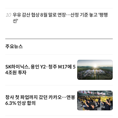
10
우유 감산 협상 8월 말로 연장…산정 기준 놓고 '평행
선'
주요뉴스
SK하이닉스, 용인 Y2·청주 M17에 5
4조원 투자
창사 첫 파업까지 갔던 카카오…연봉
6.3% 인상 합의