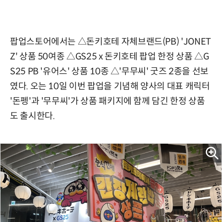
팝업스토어에서는 △돈키호테 자체브랜드(PB) 'JONET
Z' 상품 50여종 △GS25 x 돈키호테 팝업 한정 상품 △G
S25 PB '유어스' 상품 10종 △'무무씨' 굿즈 2종을 선보
였다. 오는 10일 이번 팝업을 기념해 양사의 대표 캐릭터
'돈펭'과 '무무씨'가 상품 패키지에 함께 담긴 한정 상품
도 출시한다.