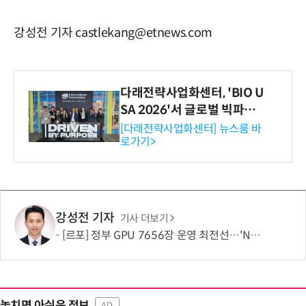
강성전 기자 castlekang@etnews.com
다래전략사업화센터, 'BIO U
SA 2026'서 글로벌 빅파마
와의 비즈니스 미팅 지원…K
[다래전략사업화센터] 뉴스룸 바
로가기>
-바이오 해외 진출 교두보 확
보
강성전 기자
기사 더보기
[르포] 정부 GPU 7656장 운영 최전선…'NHN 팩토리X' 가보니
놓치면 아쉬운 정보
AD