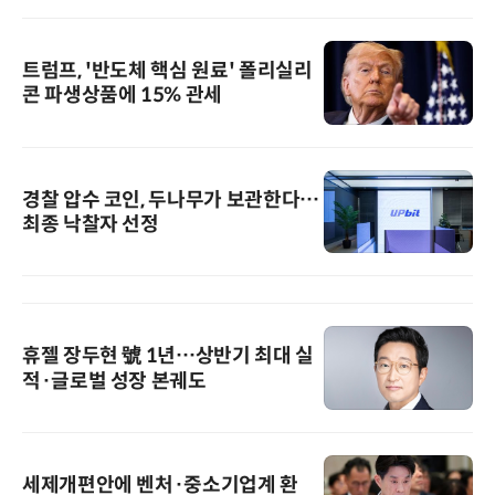
트럼프, '반도체 핵심 원료' 폴리실리
콘 파생상품에 15% 관세
경찰 압수 코인, 두나무가 보관한다…
최종 낙찰자 선정
휴젤 장두현 號 1년…상반기 최대 실
적·글로벌 성장 본궤도
세제개편안에 벤처·중소기업계 환