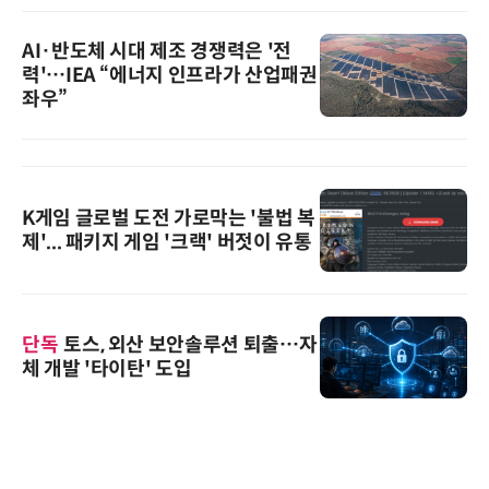
AI·반도체 시대 제조 경쟁력은 '전
력'…IEA “에너지 인프라가 산업패권
좌우”
K게임 글로벌 도전 가로막는 '불법 복
제'... 패키지 게임 '크랙' 버젓이 유통
단독
토스, 외산 보안솔루션 퇴출…자
체 개발 '타이탄' 도입