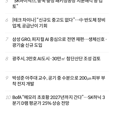
5
“SK하이닉스, 중국 충칭 패키징공장 지분매각 등 검
토”
6
[테크 차이나] “신규도 중고도 없다”…中 반도체 장비
업계, 공급난이 기회
7
삼성 GRO, 피지컬 AI 중심으로 전면 재편…생체신호·
광기술 신규 도입
8
광주시, 3만호 AI도시·30만㎡ 첨단산단 조성 검토
9
박성준 아주대 교수, 공기 중 수분으로 200㎛ 피부 부
착 전지 개발
10
BofA “메모리 초호황 2027년까지 간다”…SK하닉 3
분기 D램 평균가 25% 상승 전망