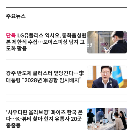
주요뉴스
단독
LG유플러스 익시오, 통화음성원
본 제한적 수집…보이스피싱 탐지 고
도화 활용
광주 반도체 클러스터 앞당긴다…李
대통령 “2028년 軍공항 임시배치”
'사우디판 올리브영' 화이츠 한국 온
다…K-뷰티 찾아 현지 유통사 20곳
총출동