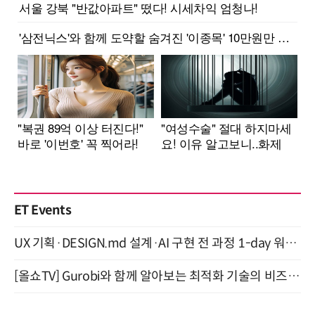
ET Events
UX 기획·DESIGN.md 설계·AI 구현 전 과정 1-day 워크숍 with Claude Code·Codex 9월 15일 개최
[올쇼TV] Gurobi와 함께 알아보는 최적화 기술의 비즈니스 활용 (8월 20일 생방송)