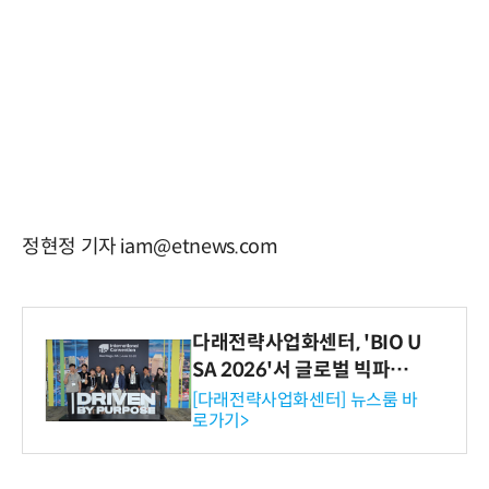
정현정 기자 iam@etnews.com
다래전략사업화센터, 'BIO U
SA 2026'서 글로벌 빅파마
와의 비즈니스 미팅 지원…K
[다래전략사업화센터] 뉴스룸 바
로가기>
-바이오 해외 진출 교두보 확
보