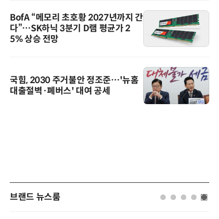
BofA “메모리 초호황 2027년까지 간
다”…SK하닉 3분기 D램 평균가 2
5% 상승 전망
국힘, 2030 주거불안 정조준…'뉴홈
대출절벽·폐버스' 대여 공세
브랜드 뉴스룸