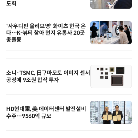
도화
'사우디판 올리브영' 화이츠 한국 온
다…K-뷰티 찾아 현지 유통사 20곳
총출동
소니·TSMC, 日구마모토 이미지 센서
공정에 9조원 합작 투자
HD현대重, 美 데이터센터 발전설비
수주…9560억 규모