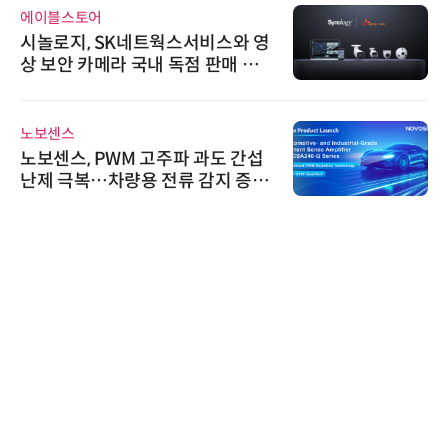
슈퍼솔루션
슈퍼솔루션, 2026 Next-Gen AI C
ooling Summit 성황리 성료
위고페어
위고페어, 서울AI허브 '2026 AI 전
환(AX) 지원사업' 컨소시엄 선정
한국태양유전
태양유전, '안전·환경 보고서 202
6' 발간…2030년 SBT 수준 온실
가스 감축 추진