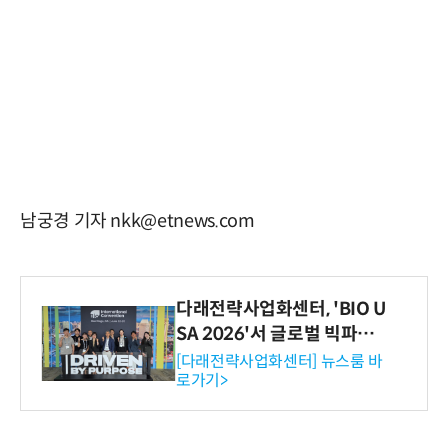
남궁경 기자 nkk@etnews.com
다래전략사업화센터, 'BIO U
SA 2026'서 글로벌 빅파마
와의 비즈니스 미팅 지원…K
[다래전략사업화센터] 뉴스룸 바
로가기>
-바이오 해외 진출 교두보 확
보