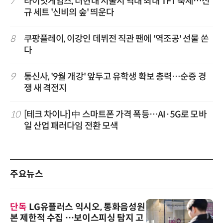
7
라이엇게임즈, 더현대 서울서 역대 최대 TFT 축제…신
규 세트 '신비의 숲' 띄운다
8
쿠팡플레이, 이강인 데뷔전 직관 팬에 '역조공' 선물 쏜
다
9
통신사, '9월 개강' 앞두고 유학생 확보 총력…순증 경
쟁 새 격전지
10
[테크 차이나] 中 스마트폰 가격 폭등…AI·5G로 모바
일 산업 패러다임 전환 모색
주요뉴스
단독
LG유플러스 익시오, 통화음성원
본 제한적 수집 …보이스피싱 탐지 고