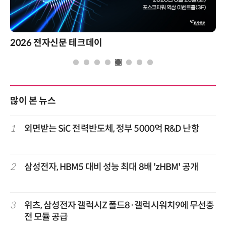
2026 전자신문 테크데이
많이 본 뉴스
1
외면받는 SiC 전력반도체, 정부 5000억 R&D 난항
2
삼성전자, HBM5 대비 성능 최대 8배 'zHBM' 공개
3
위츠, 삼성전자 갤럭시Z 폴드8·갤럭시워치9에 무선충
전 모듈 공급