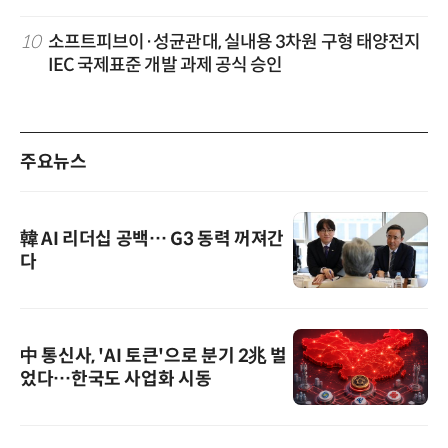
10
소프트피브이·성균관대, 실내용 3차원 구형 태양전지
IEC 국제표준 개발 과제 공식 승인
주요뉴스
韓 AI 리더십 공백… G3 동력 꺼져간
다
中 통신사, 'AI 토큰'으로 분기 2兆 벌
었다…한국도 사업화 시동