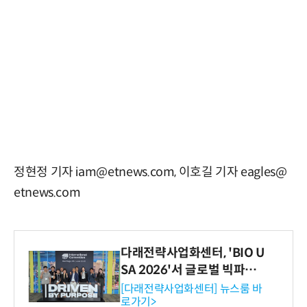
정현정 기자 iam@etnews.com, 이호길 기자 eagles@
etnews.com
다래전략사업화센터, 'BIO U
SA 2026'서 글로벌 빅파마
와의 비즈니스 미팅 지원…K
[다래전략사업화센터] 뉴스룸 바
로가기>
-바이오 해외 진출 교두보 확