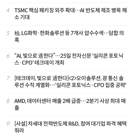
4
TSMC 핵심 패키징 외주 확대…AI 반도체 제조 병목 해
소 기대
5
檢, LG화학·한화솔루션 등 7개사 압수수색…담합 의
혹
6
“AI, 빛으로 通한다”…25일 전자신문 '실리콘 포토닉
스·CPO' 테크데이 개최
7
[테크데이, 빛으로 通한다]<2>오이솔루션, 광 통신 솔
루션 수직 계열화…'실리콘 포토닉스·CPO 집중 공략'
8
AMD, 데이터센터 매출 2배 급증…2분기 사상 최대 매
출
9
[사설] 차세대 전력반도체 R&D, 참여 대기업 파격 혜택
줘라