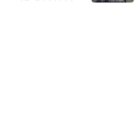
스 미팅 지원…K-바이오 해외 진출
교두보 확보