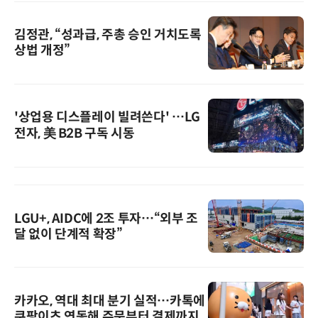
김정관, “성과급, 주총 승인 거치도록
상법 개정”
'상업용 디스플레이 빌려쓴다' …LG
전자, 美 B2B 구독 시동
LGU+, AIDC에 2조 투자…“외부 조
달 없이 단계적 확장”
카카오, 역대 최대 분기 실적…카톡에
쿠팡이츠 연동해 주문부터 결제까지