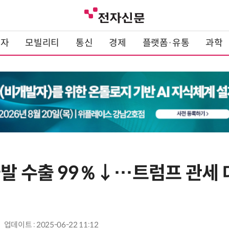
전자
모빌리티
통신
경제
플랫폼·유통
과학
국발 수출 99％↓…트럼프 관세 
업데이트 : 2025-06-22 11:12