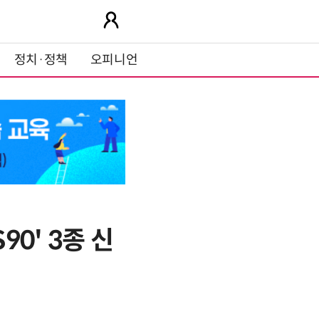
정치·정책
오피니언
90' 3종 신