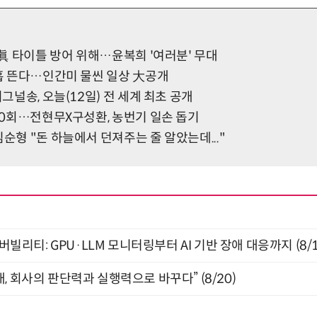
, 眞 타이틀 방어 위해…윤복희 '여러분' 무대
이홉 뜬다…인간미 물씬 일상 大공개
시그널송, 오늘(12일) 전 세계 최초 공개
600회…전현무X구성환, 농번기 일손 돕기
임순형 "돈 하늘에서 던져주는 줄 알았는데..."
저버빌리티: GPU·LLM 모니터링부터 AI 기반 장애 대응까지 (8/
, 회사의 판단력과 실행력으로 바꾸다” (8/20)