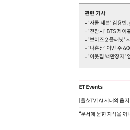
관련 기사
'사콜 세븐' 김용빈
'전참시' BTS 제
'보이즈 2 플래닛' 
'나혼산' 이번 주 
'이웃집 백만장자' 
ET Events
[올쇼TV] AI 시대의 옵
“문서에 묻힌 지식을 꺼내