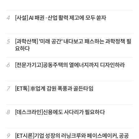
4
[사설] AI 패권·산업 활력 제고에 모두 쏟자
5
[과학산책] '미래 공간' 내다보고 패스하는 과학정책 필
요하다
6
[전문가기고]공동주택의 열에너지까지 디자인하라
7
[ET톡] 車업계 감원 폭풍과 골든타임
8
[데스크라인]신용에도 사다리가 필요하다
9
[ET시론]기업 성장의 러닝크루와 페이스메이커, 공공