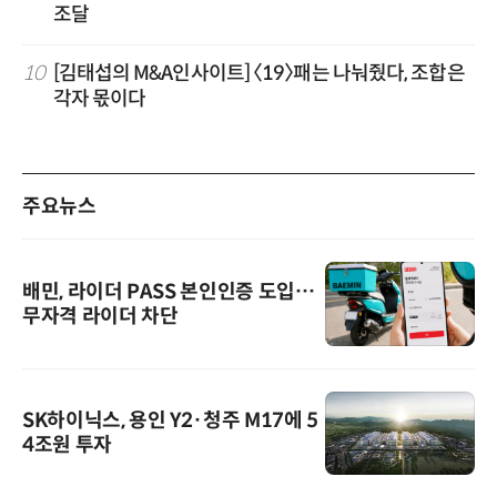
조달
10
[김태섭의 M&A인사이트] 〈19〉패는 나눠줬다, 조합은
각자 몫이다
주요뉴스
배민, 라이더 PASS 본인인증 도입…
무자격 라이더 차단
SK하이닉스, 용인 Y2·청주 M17에 5
4조원 투자