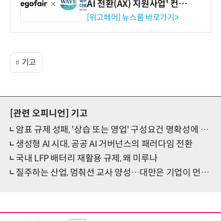
AI 전환(AX) 지원사업' 컨소
시엄 선정
[위고페어] 뉴스룸 바로가기>
기고
[관련 오피니언]
기고
암표 규제 성패, '상습 또는 영업' 구성요건 명확성에 달렸다
생성형 AI 시대, 공공 AI 거버넌스의 패러다임 전환
국내 LFP 배터리 재활용 규제, 왜 미루나
질주하는 산업, 멈춰선 교사 양성…대만은 기업이 먼저 나섰다