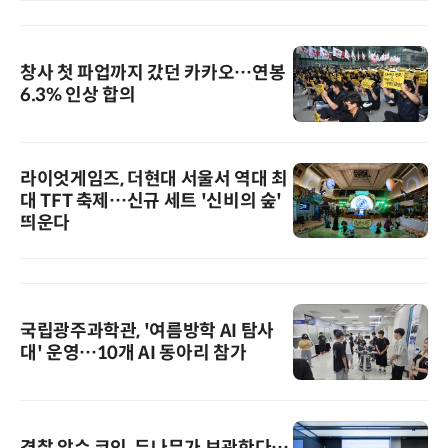
창사 첫 파업까지 갔던 카카오…연봉
6.3% 인상 합의
라이엇게임즈, 더현대 서울서 역대 최
대 TFT 축제…신규 세트 '신비의 숲'
띄운다
국립광주과학관, '여름방학 AI 탐사
대' 운영…10개 AI 동아리 참가
경찰 압수 코인, 두나무가 보관한다…