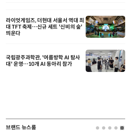
라이엇게임즈, 더현대 서울서 역대 최
대 TFT 축제…신규 세트 '신비의 숲'
띄운다
국립광주과학관, '여름방학 AI 탐사
대' 운영…10개 AI 동아리 참가
브랜드 뉴스룸