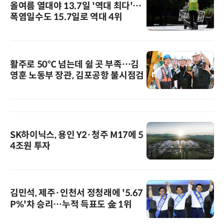
올여름 열대야 13.7일 '역대 최다'…
폭염일수도 15.7일로 역대 4위
활주로 50℃ 넘는데 쉴 곳 부족…김
영훈 노동부 장관, 김포공항 불시점검
SK하이닉스, 용인 Y2·청주 M17에 5
4조원 투자
김민석, 제주·인천서 정청래에 '5.67
P%'차 승리…누적 득표도 金 1위