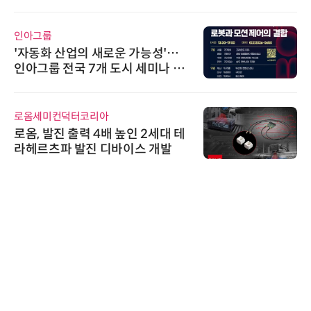
인아그룹
'자동화 산업의 새로운 가능성'…
인아그룹 전국 7개 도시 세미나 페
어 개최
로옴세미컨덕터코리아
로옴, 발진 출력 4배 높인 2세대 테
라헤르츠파 발진 디바이스 개발