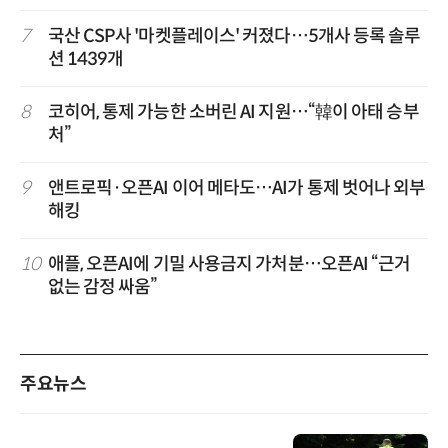
7
국산 CSP사 '마켓플레이스' 커졌다…5개사 등록 솔루
션 1439개
8
코히어, 통제 가능한 소버린 AI 지원…“韓이 아태 승부
처”
9
앤트로픽·오픈AI 이어 메타도…AI가 통제 벗어나 외부
해킹
10
애플, 오픈AI에 기밀 사용금지 가처분…오픈AI “근거
없는 감정 싸움”
주요뉴스