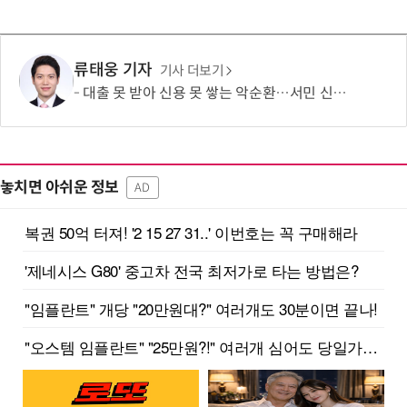
류태웅 기자
기사 더보기
대출 못 받아 신용 못 쌓는 악순환…서민 신용평가 사각지대 메운다
놓치면 아쉬운 정보
AD