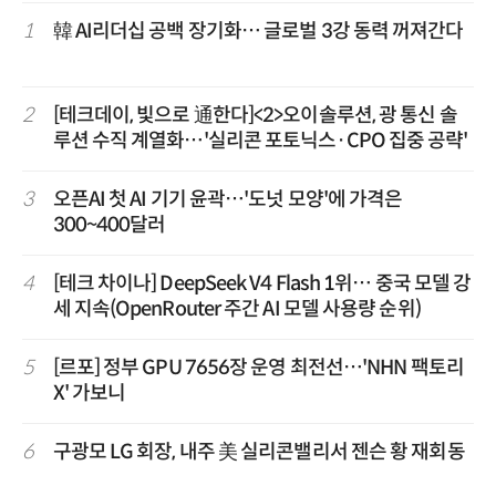
1
韓 AI리더십 공백 장기화… 글로벌 3강 동력 꺼져간다
2
[테크데이, 빛으로 通한다]<2>오이솔루션, 광 통신 솔
루션 수직 계열화…'실리콘 포토닉스·CPO 집중 공략'
3
오픈AI 첫 AI 기기 윤곽…'도넛 모양'에 가격은
300~400달러
4
[테크 차이나] DeepSeek V4 Flash 1위… 중국 모델 강
세 지속(OpenRouter 주간 AI 모델 사용량 순위)
5
[르포] 정부 GPU 7656장 운영 최전선…'NHN 팩토리
X' 가보니
6
구광모 LG 회장, 내주 美 실리콘밸리서 젠슨 황 재회동