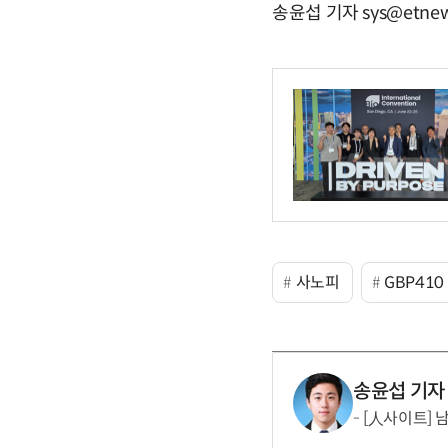
송윤섭 기자 sys@etnew
사노피
GBP410
송윤섭 기자
[人사이트] 남