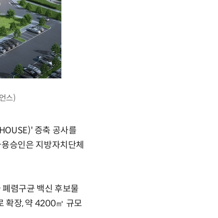
언스)
OUSE)' 증축 공사를
 사용승인은 지방자치단체
 폐렴구균 백신 후보물
 확장, 약 4200㎡ 규모