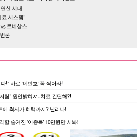
 대연산 시대
 의료 시스템'
 vs 르네상스
 변론