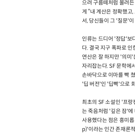
으려 구름떼처럼 몰려든 사
게 “내 계산은 정확했고, 
서, 당신들이 그 '질문'
인류는 드디어 '정답'보다
다. 결국 지구 폭파로 인
연산은 잘 하지만 '의미'는 
자리잡는다. SF 문학에서
손바닥으로 이마를 빡 쳤
'딥 버전'인 '딥빡'으로 
최초의 SF 소설인 '프랑켄
는 죽음처럼 '깊은 잠'
사용했다는 점은 흥미롭게도 
p)'이라는 인간 존재론