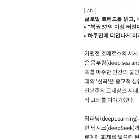
글로벌 트렌드를 읽고, 
기원전 호메로스의 서사시
은 몸부림(deep sea a
포를 마주한 인간의 불안
테의 '신곡'은 종교적 심연
인본주의 르네상스 시대,
적 고뇌를 이야기했다.
딥러닝(deepLearnin
한 딥시크(deepSeek)
료계에 화제를 일으킨 된 