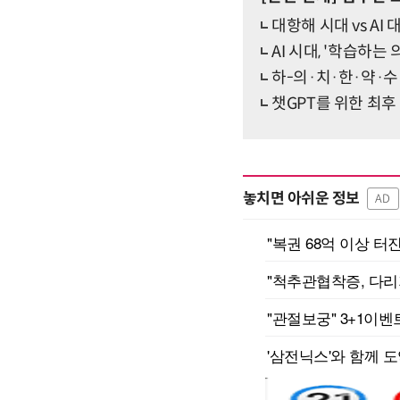
대항해 시대 vs AI
AI 시대, '학습하는
하-의·치·한·약·수
챗GPT를 위한 최후
놓치면 아쉬운 정보
AD