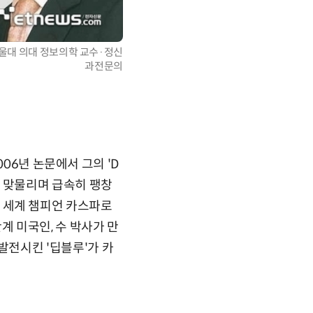
울대 의대 정보의학 교수·정신
과전문의
06년 논문에서 그의 'D
발전과 맞물리며 급속히 팽창
체스 세계 챔피언 카스파로
만계 미국인, 수 박사가 만
여 발전시킨 '딥블루'가 카