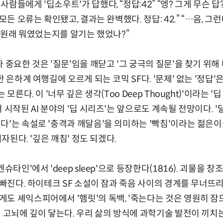
람들에게 '딥소우트'가 답했다, “정답:42” “엥? 그게 무슨 
모든 오류는 확인됐고, 결과는 완벽했다. 정답: 42.” “…음, 그
이 원래 뭐였었는지를 알기는 했었나?”
 중요한 것은 '질문'임을 깨닫고 '그 궁극의 질문'을 찾기 위해
한 은하계 여행길에 오르게 되는 코믹 SF다. '문제' 없는 '정답'
모른다. 이 '너무 깊은 생각(Too Deep Thought)'이라는 '딥
 시작된 AI 분야의 '딥 시리즈'는 앞으로도 계속될 전망이다. 
다'는 속설로 '충격과 깨달음'을 의미하는 '빡침'이라는 젊은
회자된다. '깊은 깨침' 정도 되겠다.
슈타인'에서 'deep sleep'으로 등장한다(1816). 괴물을 
에 빠진다. 하이테크 SF 소설이 잠과 죽음 사이의 경계를 무너
셰익스피어에서 '햄릿'의 독백, '죽는다는 것은 영원히 잠드는 것(T
적 고뇌에 깊이 닿는다. 우리 삶의 방식에 과학기술 발전이 끼치