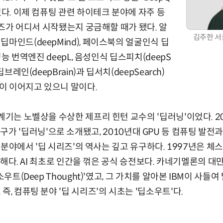
었다. 이제 컴퓨팅 관련 하이테크 분야에 자주 등
시리즈가 어디서 시작됐는지 궁금해할 때가 됐다. 알
김주한 서
마인드(deepMind), 페이스북의 얼굴인식 딥
고성능 번역엔진 deepL, 음성인식 딥스피치(deepS
딥브레인(deepBrain)과 딥서치(deepSearch)
없이 이어지고 있으니 말이다.
계기는 노벨상을 수상한 제프리 힌턴 교수의 '딥러닝'이었다. 20
ork' 연구가 '딥러닝'으로 소개됐고, 2010년대 GPU 등 컴퓨팅 
I) 분야에서 '딥 시리즈'의 역사는 깊고 유구하다. 1997년은 
꺾은 해다. AI 최초로 인간을 꺾은 공식 승전보다. 카네기멜론의 대
소우트(Deep Thought)'였고, 그 가치를 알아본 IBM이 사들
즉, 컴퓨팅 분야 '딥 시리즈'의 시초는 '딥소우트'다.