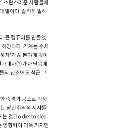
답?” 소란스러운 사람들에
런데 말이야, 솔직히 말해
 더 큰 컴퓨터를 만들었
은 허망하다. 기계는 수치
 풍자'가 AI 분야에 깊이
'달마대사(?)가 깨달음에
이들의 신조어도 최근 그
창조한 충격과 공포로 박사
뜨리는 낭만주의적 서사를
o die: to slee
는 영향력이 더욱 커지면