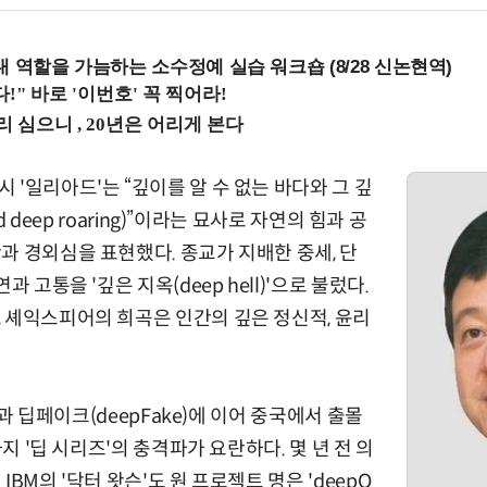
내 역할을 가늠하는 소수정예 실습 워크숍 (8/28 신논현역)
 '일리아드'는 “깊이를 알 수 없는 바다와 그 깊
nd deep roaring)”이라는 묘사로 자연의 힘과 공
과 경외심을 표현했다. 종교가 지배한 중세, 단
과 고통을 '깊은 지옥(deep hell)'으로 불렀다.
 셰익스피어의 희곡은 인간의 깊은 정신적, 윤리
g)과 딥페이크(deepFake)에 이어 중국에서 출몰
까지 '딥 시리즈'의 충격파가 요란하다. 몇 년 전 의
IBM의 '닥터 왓슨'도 원 프로젝트 명은 'deepQ