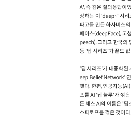
A', 즉 깊은 질의응답이
장하는 이 'deep~' 
파고를 만든 하사비스의 딥
페이스(deepFace), 
peech), 그리고 한국의 
등 '딥 시리즈'가 끝도 
'딥 시리즈'가 대중화된 
eep Belief Netw
했다. 한편, 인공지능(A
프를 AI '딥 블루'가 
든 체스 AI의 이름은 '딥
스파로프를 꺾은 것이다. 