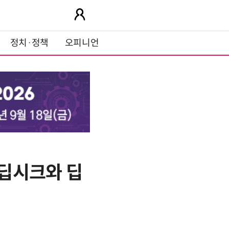
정치·정책
오피니언
딥시크와 딥