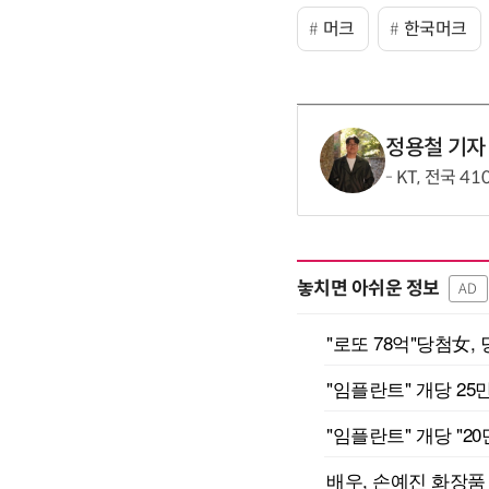
머크
한국머크
정용철 기자
KT, 전국 4
놓치면 아쉬운 정보
AD