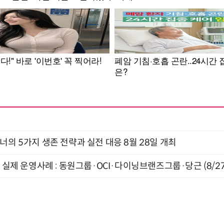
X디자이너의 5가지 생존 전략과 실전 대응 8월 28일 개최
장 실제 운영사례 : 동원그룹·OCI·다이닝브랜즈그룹·당근 (8/27