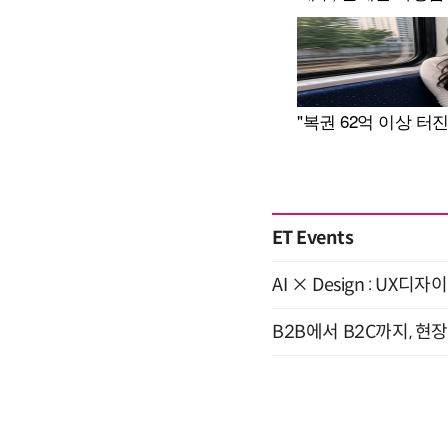
ET Events
AI × Design : U
B2B에서 B2C까지, 현