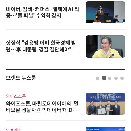
네이버, 검색·커머스·결제에 AI 적
용…'풀 퍼널' 수익화 강화
정점식 “김용범 이미 한국경제 빌
런…李 대통령, 경질 결단해야”
브랜드 뉴스룸
와이즈스톤
와이즈스톤, 마틸로에이아이의 '멀
티모달 생물자원 빅데이터'에 DQ
인증 최고 등급 수여
노보센스