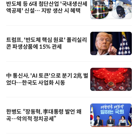
반도체 등 6대 첨단산업 '국내생산세
액공제' 신설… 지방 생산 시 혜택
트럼프, '반도체 핵심 원료' 폴리실리
콘 파생상품에 15% 관세
中 통신사, 'AI 토큰'으로 분기 2兆 벌
었다…한국도 사업화 시동
한병도 “장동혁, 李대통령 발언 왜
곡…악의적 정치공세”