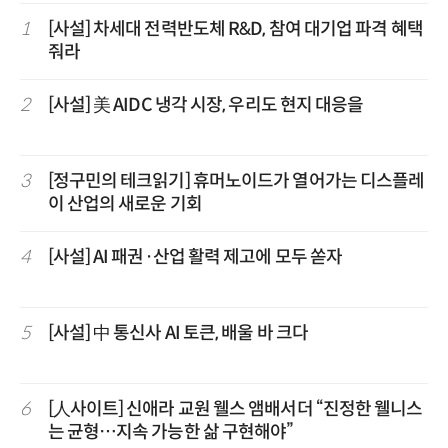
1
[사설] 차세대 전력반도체 R&D, 참여 대기업 파격 혜택
줘라
2
[사설] 美 AIDC 냉각 시장, 우리도 현지 대응을
3
[정구민의 테크읽기] 휴머노이드가 열어가는 디스플레
이 산업의 새로운 기회
4
[사설] AI 패권·산업 활력 제고에 모두 쏟자
5
[사설] 中 통신사 AI 토큰, 배울 바 크다
6
[人사이트] 신애라 교원 웰스 앰배서더 “진정한 웰니스
는 균형…지속 가능한 삶 구현해야”