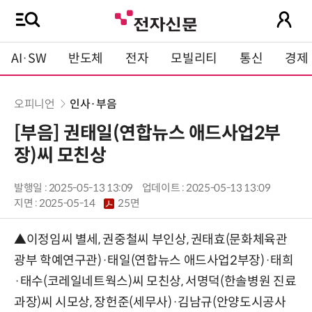
AI·SW
반도체
전자
모빌리티
통신
경제
오피니언
인사·부음
[부음] 권태일(연합뉴스 애드사업2부
장)씨 모친상
발행일 : 2025-05-13 13:09
업데이트 : 2025-05-13 13:09
지면 :
2025-05-14
25면
▲이정임씨 별세, 권중철씨 부인상, 권태효(문화체육관
광부 학예연구관)·태일(연합뉴스 애드사업2부장)·태희
·태수(코레일네트웍스)씨 모친상, 서명덕(한솔병원 진료
과장)씨 시모상, 장헌준(세무사)·김남규(안양도시공사