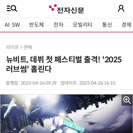
AI·SW
반도체
전자
모빌리티
통신
경제
라이프 > 연예
뉴비트, 데뷔 첫 페스티벌 출격! '2025
러브썸' 홀린다
발행일 : 2025-04-26 09:39
업데이트 : 2025-04-26 16:10