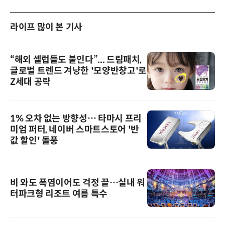
라이프 많이 본 기사
“해외 셀럽들도 붙인다”... 드림패치,
글로벌 트렌드 겨냥한 '모양반창고'로
Z세대 공략
1% 오차 없는 방향성… 타마시 프리
미엄 퍼터, 네이버 스마트스토어 '반
값 할인' 돌풍
비 와도 폭염이어도 걱정 끝…실내 워
터파크형 리조트 여름 특수