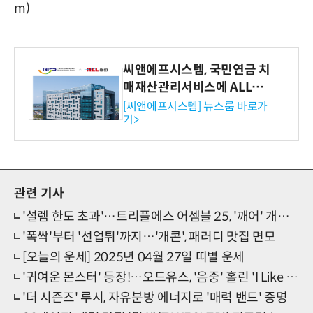
m)
씨앤에프시스템, 국민연금 치
매재산관리서비스에 ALL# E
RP 공급
[씨앤에프시스템] 뉴스룸 바로가
기>
관련 기사
'설렘 한도 초과'…트리플에스 어셈블 25, '깨어' 개인 컷 '시선 집중'
'폭싹'부터 '선업튀'까지…'개콘', 패러디 맛집 면모
[오늘의 운세] 2025년 04월 27일 띠별 운세
'귀여운 몬스터' 등장!…오드유스, '음중' 홀린 'I Like You'
'더 시즌즈' 루시, 자유분방 에너지로 '매력 밴드' 증명