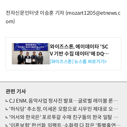
전자신문인터넷 이승훈 기자 (mozart1205@etnews.c
om)
와이즈스톤, 에이데이타 'SC
V 기반 수집 데이터'에 DQ인
증 최고 등급 수여
[와이즈스톤] 뉴스룸 바로가기>
관련 기사
CJ ENM, 음악사업 청사진 발표…글로벌 레이블 론칭&플랫폼 강화
'허식당' 추소정, 이세온 모함으로 시우민 제대로 오해했다
'어서와 한국은' 포르투갈 수재 친구들의 한국 일탈 여행기
'이혼보험' 한선화, 임팩트·소화력 다 잡은 '특별출연의 정석