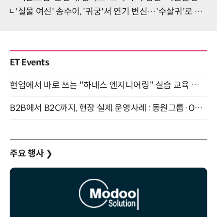
'실물 여신' 송수이, '귀궁'서 연기 변신…'수살귀'로 등장
ET Events
현업에서 바로 쓰는 "하네스 엔지니어링" 실습 교육 워크숍 8월 20일 개최
B2B에서 B2C까지, 현장 실제 운영사례 : 동원그룹·OCI·다이닝브랜즈그룹·당근 (8/27)
주요 행사
❯