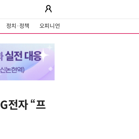
정치·정책
오피니언
LG전자 “프