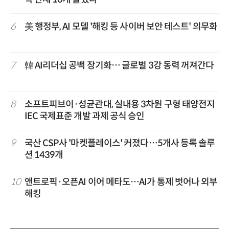
6
美 행정부, AI 모델 '해킹 등 사이버 보안 테스트' 의무화
7
韓 AI리더십 공백 장기화… 글로벌 3강 동력 꺼져간다
8
소프트피브이·성균관대, 실내용 3차원 구형 태양전지
IEC 국제표준 개발 과제 공식 승인
9
국산 CSP사 '마켓플레이스' 커졌다…5개사 등록 솔루
션 1439개
10
앤트로픽·오픈AI 이어 메타도…AI가 통제 벗어나 외부
해킹