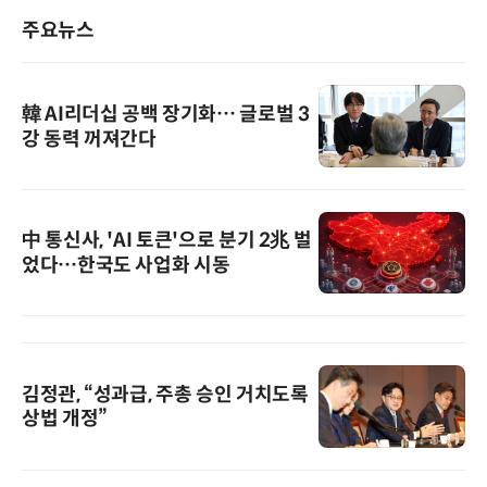
주요뉴스
韓 AI리더십 공백 장기화… 글로벌 3
강 동력 꺼져간다
中 통신사, 'AI 토큰'으로 분기 2兆 벌
었다…한국도 사업화 시동
김정관, “성과급, 주총 승인 거치도록
상법 개정”