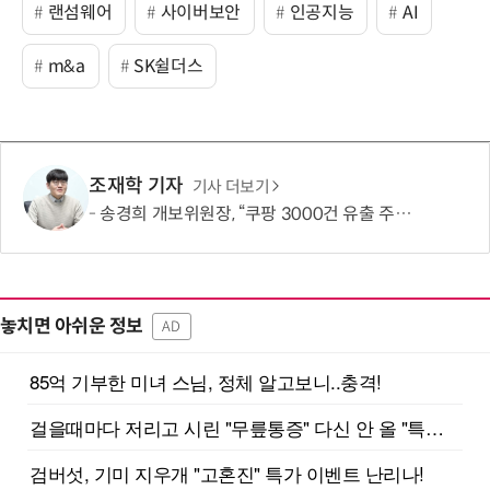
랜섬웨어
사이버보안
인공지능
AI
m&a
SK쉴더스
조재학 기자
기사 더보기
송경희 개보위원장, “쿠팡 3000건 유출 주장 사실과 달라…엄정 처분할 것”
놓치면 아쉬운 정보
AD