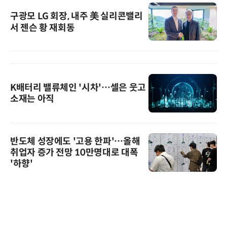
구광모 LG 회장, 내주 美 실리콘밸리
서 젠슨 황 재회동
K배터리 밸류체인 '시차'…셀은 웃고
소재는 아직
반도체 성장에도 '고용 한파'…올해
취업자 증가 전망 10만명대로 대폭
'하향'