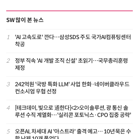
SW 많이 본 뉴스
1
'AI 고속도로' 깐다…삼성SDS 주도 국가AI컴퓨팅센터
착공
2
정부 직속 'AI 개발 조직 신설' 초읽기…국무총리훈령
제정
3
242억원 '국방 특화 LLM' 사업 한화·네이버클라우드
컨소시엄 우협 선정
4
[테크데이, 빛으로 通한다]<2>오이솔루션, 광 통신 솔
루션 수직 계열화…'실리콘 포토닉스·CPO 집중 공략'
5
오픈AI, 차세대 AI '아스트라' 출격 예고… 10년묵은 수
학 난제 10개 풀었다