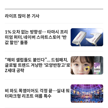
라이프 많이 본 기사
1% 오차 없는 방향성… 타마시 프리
미엄 퍼터, 네이버 스마트스토어 '반
값 할인' 돌풍
“해외 셀럽들도 붙인다”... 드림패치,
글로벌 트렌드 겨냥한 '모양반창고'로
Z세대 공략
비 와도 폭염이어도 걱정 끝…실내 워
터파크형 리조트 여름 특수