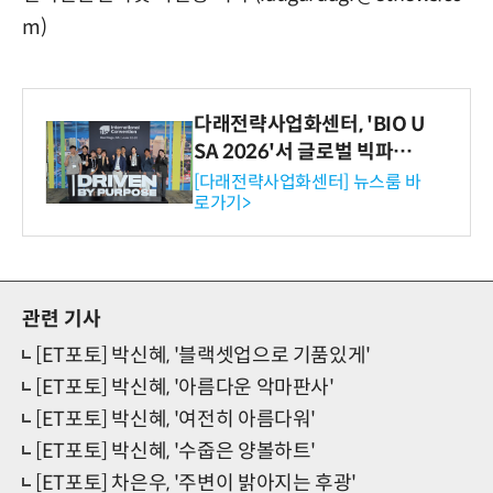
m)
다래전략사업화센터, 'BIO U
SA 2026'서 글로벌 빅파마
와의 비즈니스 미팅 지원…K
[다래전략사업화센터] 뉴스룸 바
로가기>
-바이오 해외 진출 교두보 확
보
관련 기사
[ET포토] 박신혜, '블랙셋업으로 기품있게'
[ET포토] 박신혜, '아름다운 악마판사'
[ET포토] 박신혜, '여전히 아름다워'
[ET포토] 박신혜, '수줍은 양볼하트'
[ET포토] 차은우, '주변이 밝아지는 후광'