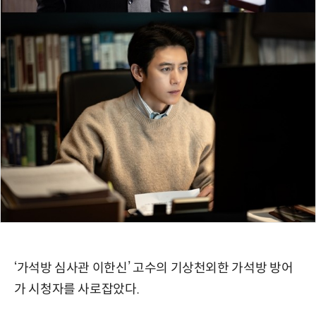
‘가석방 심사관 이한신’ 고수의 기상천외한 가석방 방어
가 시청자를 사로잡았다.