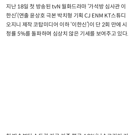
지난 18일 첫 방송된 tvN 월화드라마 ‘가석방 심사관 이
한신’(연출 윤상호 극본 박치형 기획 CJ ENM KT스튜디
오지니 제작 코탑미디어 이하 ‘이한신’)이 단 2회 만에 시
청률 5%를 돌파하며 심상치 않은 기세를 보여주고 있다.