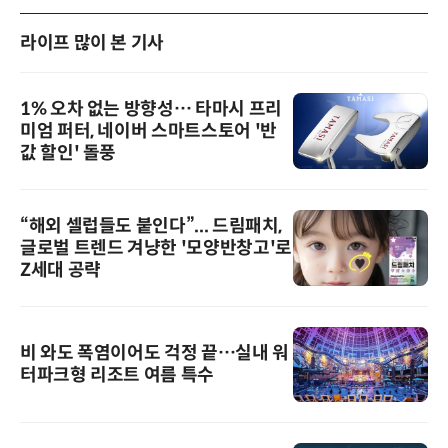
라이프 많이 본 기사
1% 오차 없는 방향성… 타마시 프리
미엄 퍼터, 네이버 스마트스토어 '반
값 할인' 돌풍
“해외 셀럽들도 붙인다”... 드림패치,
글로벌 트렌드 겨냥한 '모양반창고'로
Z세대 공략
비 와도 폭염이어도 걱정 끝…실내 워
터파크형 리조트 여름 특수