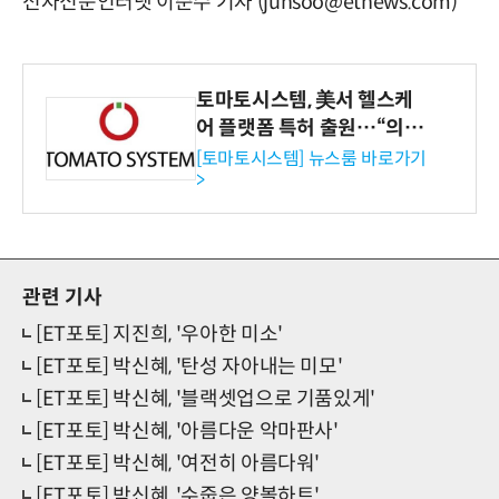
전자신문인터넷 이준수 기자 (junsoo@etnews.com)
토마토시스템, 美서 헬스케
어 플랫폼 특허 출원…“의료
기관·보험사 공략”
[토마토시스템] 뉴스룸 바로가기
>
관련 기사
[ET포토] 지진희, '우아한 미소'
[ET포토] 박신혜, '탄성 자아내는 미모'
[ET포토] 박신혜, '블랙셋업으로 기품있게'
[ET포토] 박신혜, '아름다운 악마판사'
[ET포토] 박신혜, '여전히 아름다워'
[ET포토] 박신혜, '수줍은 양볼하트'