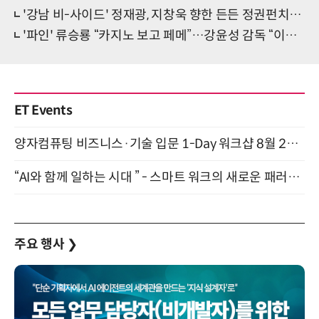
'강남 비-사이드' 정재광, 지창욱 향한 든든 정권펀치…신스틸러 열연
'파인' 류승룡 “카지노 보고 페메”…강윤성 감독 “이건 운명?”
ET Events
양자컴퓨팅 비즈니스·기술 입문 1-Day 워크샵 8월 28일 개최
“AI와 함께 일하는 시대 ” - 스마트 워크의 새로운 패러다임 (9/11)
주요 행사
❯