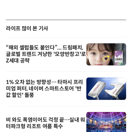
라이프 많이 본 기사
“해외 셀럽들도 붙인다”... 드림패치,
글로벌 트렌드 겨냥한 '모양반창고'로
Z세대 공략
1% 오차 없는 방향성… 타마시 프리
미엄 퍼터, 네이버 스마트스토어 '반
값 할인' 돌풍
비 와도 폭염이어도 걱정 끝…실내 워
터파크형 리조트 여름 특수