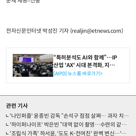
운세 제공=신통
전자신문인터넷 박성진 기자 (realjin@etnews.com)
“특허분석도 AI와 함께”…IP
산업 'AX' 시대 본격화, 지식
재산처 1호 AI IP데이터분석
[AIPD] 뉴스룸 바로가기>
사 탄생
관련 기사
'나인퍼즐' 윤종빈 감독 “손석구 점점 살쪄… 과자 치웠다”
'하이퍼나이프' 박은빈 “대역 없이 촬영…수련의 같다고”
'조립식 가족' 하서윤, '도도 K-전여친' 완벽 변신…'며느리·아이돌' 이어 팔색조 각인