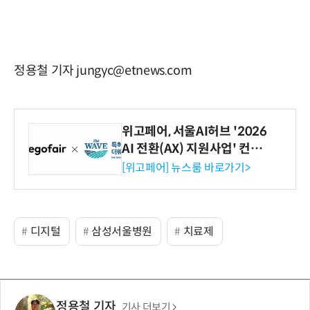
정용철 기자 jungyc@etnews.com
위고페어, 서울AI허브 '2026
AI 전환(AX) 지원사업' 컨소
시엄 선정
[위고페어] 뉴스룸 바로가기>
디지털
삼성서울병원
치료제
정용철 기자
기사 더보기