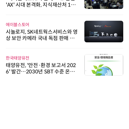
식재산처 1호
026'서 글로벌 빅파마와
생
스 미팅 지원…K-바이오 
교두보 확보
인아그룹
스서비스와 영
'자동화 산업의 새로운 가
점 판매 파
인아그룹 전국 7개 도시 
어 개최
로옴세미컨덕터코리아
보고서 202
로옴, 발진 출력 4배 높인
T 수준 온실
라헤르츠파 발진 디바이스