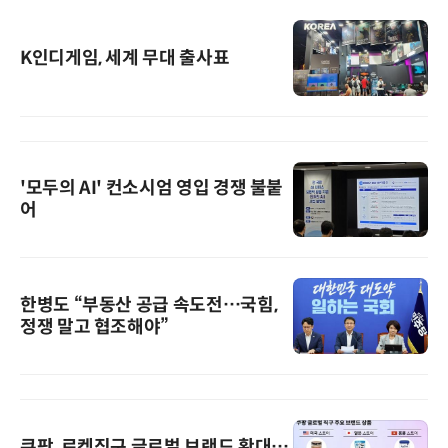
K인디게임, 세계 무대 출사표
'모두의 AI' 컨소시엄 영입 경쟁 불붙
어
한병도 “부동산 공급 속도전…국힘,
정쟁 말고 협조해야”
쿠팡, 로켓직구 글로벌 브랜드 확대…