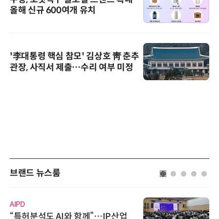
올해 신규 600여개 유치
'李대통령 핵심 참모' 김상호 靑 춘추
관장, 사직서 제출…수리 여부 미정
브랜드 뉴스룸
다래전략사업화센터
”…IP산업
다래전략사업화센터, 'BIO