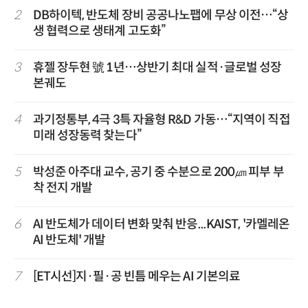
2
DB하이텍, 반도체 장비 공공나노팹에 무상 이전…“상
생 협력으로 생태계 고도화”
3
휴젤 장두현 號 1년…상반기 최대 실적·글로벌 성장
본궤도
4
과기정통부, 4극 3특 자율형 R&D 가동…“지역이 직접
미래 성장동력 찾는다”
5
박성준 아주대 교수, 공기 중 수분으로 200㎛ 피부 부
착 전지 개발
6
AI 반도체가 데이터 변화 맞춰 반응...KAIST, '카멜레온
AI 반도체' 개발
7
[ET시선]지·필·공 빈틈 메우는 AI 기본의료