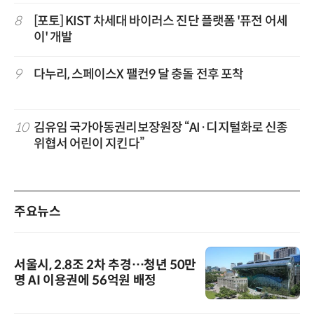
8
[포토] KIST 차세대 바이러스 진단 플랫폼 '퓨전 어세
이' 개발
9
다누리, 스페이스X 팰컨9 달 충돌 전후 포착
10
김유임 국가아동권리보장원장 “AI·디지털화로 신종
위협서 어린이 지킨다”
주요뉴스
서울시, 2.8조 2차 추경…청년 50만
명 AI 이용권에 56억원 배정