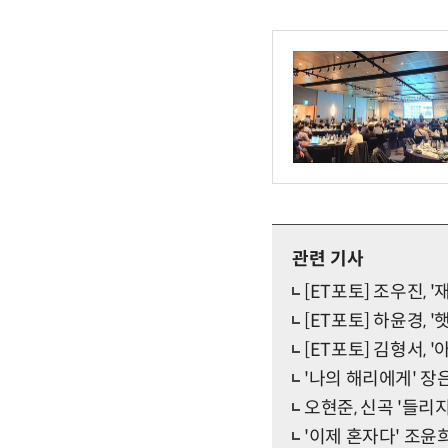
관련 기사
[ET포토] 조우진, 
[ET포토] 하윤경, '
[ET포토] 김형서, 
'나의 해리에게' 장
오현준, 신곡 '들리
'이제 혼자다' 조