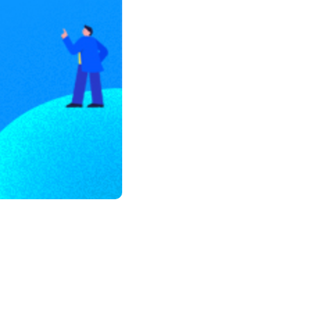
모든 업무 담당자(비개발자)를 위