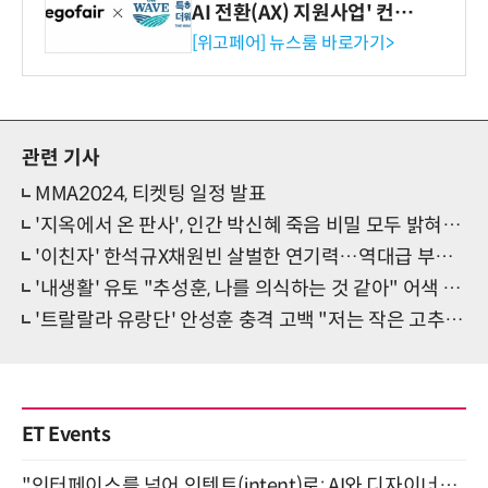
AI 전환(AX) 지원사업' 컨소
시엄 선정
[위고페어] 뉴스룸 바로가기>
관련 기사
MMA2024, 티켓팅 일정 발표
'지옥에서 온 판사', 인간 박신혜 죽음 비밀 모두 밝혀진다
'이친자' 한석규X채원빈 살벌한 연기력…역대급 부녀 케미 완성
'내생활' 유토 "추성훈, 나를 의식하는 것 같아" 어색 기류 포착
'트랄랄라 유랑단' 안성훈 충격 고백 "저는 작은 고추가 아닙니다"
ET Events
"인터페이스를 넘어 인텐트(intent)로: AI와 디자이너가 함께 만드는 공존의 UX" 강남역 (9/2)