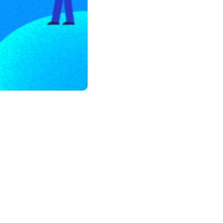
모든 업무 담당자(비개발자)를 위