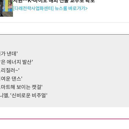
지원…K-바이오 해외 진출 교두보 확보
[다래전략사업화센터] 뉴스룸 바로가기>
내가 낸데'
'밝은 에너지 발산'
'소리질러~'
'귀여운 댄스'
'스마트해 보이는 캣걸'
니엘, '신비로운 비주얼'