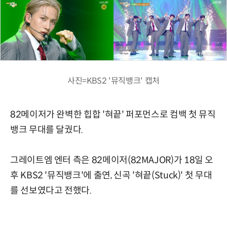
사진=KBS2 '뮤직뱅크' 캡처
82메이저가 완벽한 힙합 '혀끝' 퍼포먼스로 컴백 첫 뮤직
뱅크 무대를 달궜다.
그레이트엠 엔터 측은 82메이저(82MAJOR)가 18일 오
후 KBS2 '뮤직뱅크'에 출연, 신곡 '혀끝(Stuck)' 첫 무대
를 선보였다고 전했다.