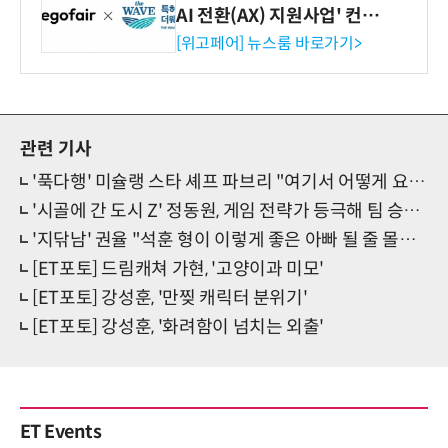
AI 전환(AX) 지원사업' 컨소
시엄 선정
[위고페어] 뉴스룸 바로가기>
관련 기사
'푹다행' 미슐랭 스타 셰프 파브리 "여기서 어떻게 요리해요?"
'시골에 간 도시 Z' 정동원, 게임 전략가 등극해 팀 승리 견인
'지닦남' 권율 "석훈 형이 이렇게 좋은 아빠 될 줄 몰랐어"
[ET포토] 드림캐쳐 가현, '고양이과 미모'
[ET포토] 강성훈, '만찢 캐릭터 분위기'
[ET포토] 강성훈, '화려함이 넘치는 외출'
ET Events