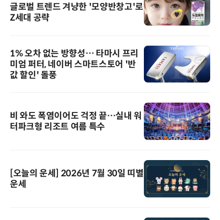
글로벌 트렌드 겨냥한 '모양반창고'로
Z세대 공략
1% 오차 없는 방향성… 타마시 프리
미엄 퍼터, 네이버 스마트스토어 '반
값 할인' 돌풍
비 와도 폭염이어도 걱정 끝…실내 워
터파크형 리조트 여름 특수
[오늘의 운세] 2026년 7월 30일 띠별
운세