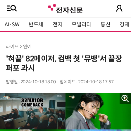
AI·SW
반도체
전자
모빌리티
통신
경제
라이프 > 연예
'혀끝' 82메이저, 컴백 첫 '뮤뱅'서 끝장
퍼포 과시
발행일 : 2024-10-18 18:00
업데이트 : 2024-10-18 17:57