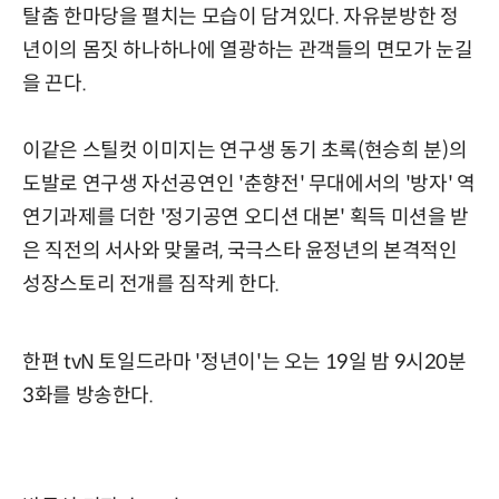
탈춤 한마당을 펼치는 모습이 담겨있다. 자유분방한 정
년이의 몸짓 하나하나에 열광하는 관객들의 면모가 눈길
을 끈다.
이같은 스틸컷 이미지는 연구생 동기 초록(현승희 분)의
도발로 연구생 자선공연인 '춘향전' 무대에서의 '방자' 역
연기과제를 더한 '정기공연 오디션 대본' 획득 미션을 받
은 직전의 서사와 맞물려, 국극스타 윤정년의 본격적인
성장스토리 전개를 짐작케 한다.
한편 tvN 토일드라마 '정년이'는 오는 19일 밤 9시20분
3화를 방송한다.