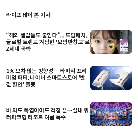
라이프 많이 본 기사
“해외 셀럽들도 붙인다”... 드림패치,
글로벌 트렌드 겨냥한 '모양반창고'로
Z세대 공략
1% 오차 없는 방향성… 타마시 프리
미엄 퍼터, 네이버 스마트스토어 '반
값 할인' 돌풍
비 와도 폭염이어도 걱정 끝…실내 워
터파크형 리조트 여름 특수