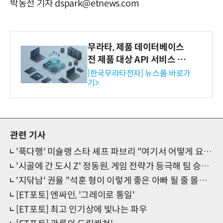
박동선 기자 dspark@etnews.com
무라타, 제품 데이터베이스
전 제품 대상 API 서비스 제
공…73개 제품 카테고리로
[한국무라타전자] 뉴스룸 바로가
기>
확대
관련 기사
'푹다행' 미슐랭 스타 셰프 파브리 "여기서 어떻게 요리해요?"
'시골에 간 도시 Z' 정동원, 게임 전략가 등극해 팀 승리 견인
'지닦남' 권율 "석훈 형이 이렇게 좋은 아빠 될 줄 몰랐어"
[ET포토] 엔싸인, '그레이로 통일'
[ET포토] 최고 인기상에 빛나는 파우