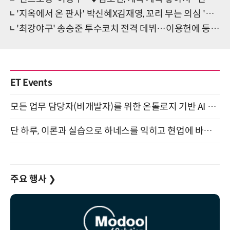
'지옥에서 온 판사' 박신혜X김재영, 꼬리 무는 의심 '술래잡기 시작'
'최강야구' 송승준 투수코치 전격 데뷔…이용헌에 등판 지시
ET Events
모든 업무 담당자(비개발자)를 위한 온톨로지 기반 AI 지식체계 설계 1-day 워크숍 8월 20일 개최
단 하루, 이론과 실습으로 하네스를 익히고 현업에 바로 쓰는 핸즈온 워크숍 (8/20)
주요 행사
❯