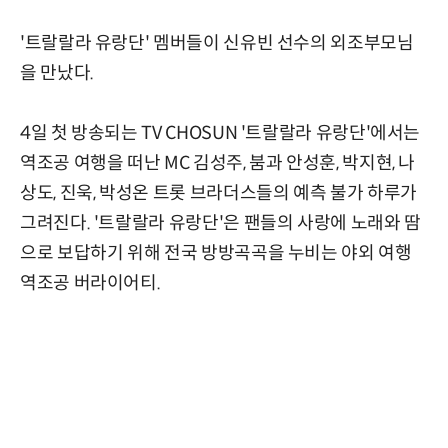
'트랄랄라 유랑단' 멤버들이 신유빈 선수의 외조부모님
을 만났다.
4일 첫 방송되는 TV CHOSUN '트랄랄라 유랑단'에서는
역조공 여행을 떠난 MC 김성주, 붐과 안성훈, 박지현, 나
상도, 진욱, 박성온 트롯 브라더스들의 예측 불가 하루가
그려진다. '트랄랄라 유랑단'은 팬들의 사랑에 노래와 땀
으로 보답하기 위해 전국 방방곡곡을 누비는 야외 여행
역조공 버라이어티.