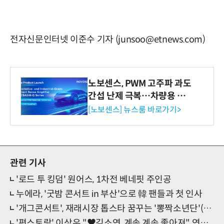
전자신문인터넷 이준수 기자 (junsoo@etnews.com)
노보센스, PWM 고주파 과도
간섭 난제 극복…차량용 전
류 감지 증폭기
[노보센스] 뉴스룸 바로가기>
관련 기사
'로드 투 킹덤' 원어스, 1차전 베네핏 주인공
누에라, '굿밤 콘서트 in 부산'으로 韓 팬들과 첫 인사
'개그콘서트', 재래시장 톱스타 꿈꾸는 '뽕짝소년단'(ft.윤형빈) 론칭
'편스토랑' 이상우 "♥김소연, 계속 계속 좋아져" 연애스토리 공개