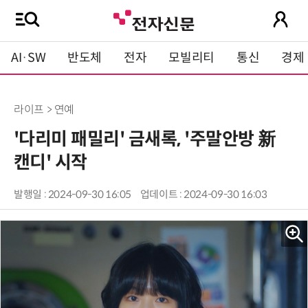
AI·SW
반도체
전자
모빌리티
통신
경제
라이프 > 연예
'다리미 패밀리' 금새록, '주말안방 新
캔디' 시작
발행일 : 2024-09-30 16:05
업데이트 : 2024-09-30 16:03