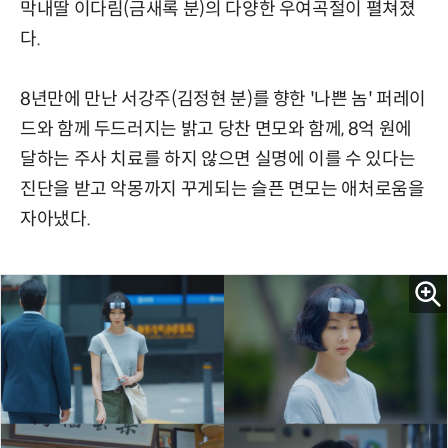
막내딸 이다림(금새록 분)의 다양한 우여곡절이 펼쳐졌
다.
8년만에 만난 서강주(김정현 분)를 향한 '나쁜 놈' 퍼레이
드와 함께 두드러지는 밝고 당찬 면모와 함께, 8억 원에
달하는 주사 치료를 하지 않으면 실명에 이를 수 있다는
진단을 받고 악몽까지 꾸게되는 슬픈 면모는 애처로움을
자아냈다.