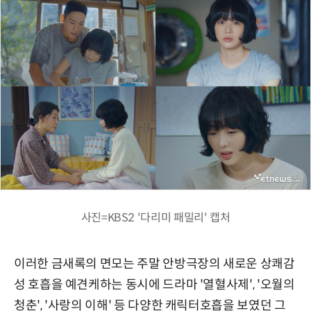
사진=KBS2 '다리미 패밀리' 캡처
이러한 금새록의 면모는 주말 안방극장의 새로운 상쾌감
성 호흡을 예견케하는 동시에 드라마 '열혈사제', '오월의
청춘', '사랑의 이해' 등 다양한 캐릭터호흡을 보였던 그