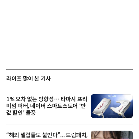
라이프 많이 본 기사
1% 오차 없는 방향성… 타마시 프리
미엄 퍼터, 네이버 스마트스토어 '반
값 할인' 돌풍
“해외 셀럽들도 붙인다”... 드림패치,