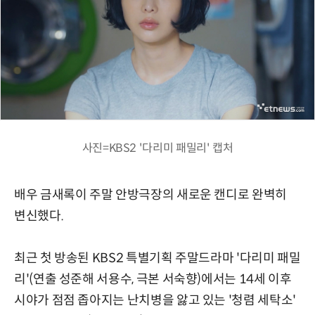
사진=KBS2 '다리미 패밀리' 캡처
배우 금새록이 주말 안방극장의 새로운 캔디로 완벽히
변신했다.
최근 첫 방송된 KBS2 특별기획 주말드라마 '다리미 패밀
리'(연출 성준해 서용수, 극본 서숙향)에서는 14세 이후
시야가 점점 좁아지는 난치병을 앓고 있는 '청렴 세탁소'