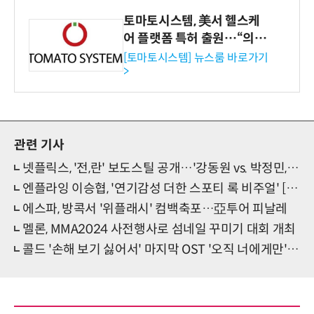
토마토시스템, 美서 헬스케
어 플랫폼 특허 출원…“의료
기관·보험사 공략”
[토마토시스템] 뉴스룸 바로가기
>
관련 기사
넷플릭스, '전,란' 보도스틸 공개…'강동원 vs. 박정민, 혼란 속 마주댄 칼끝'
엔플라잉 이승협, '연기감성 더한 스포티 록 비주얼' [화보]
에스파, 방콕서 '위플래시' 컴백축포…亞투어 피날레
멜론, MMA2024 사전행사로 섬네일 꾸미기 대회 개최
콜드 '손해 보기 싫어서' 마지막 OST '오직 너에게만' 가창자 발탁