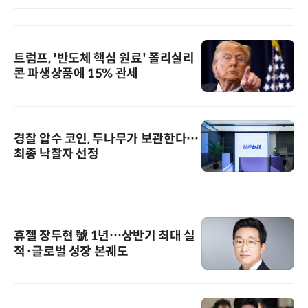
트럼프, '반도체 핵심 원료' 폴리실리
콘 파생상품에 15% 관세
경찰 압수 코인, 두나무가 보관한다…
최종 낙찰자 선정
휴젤 장두현 號 1년…상반기 최대 실
적·글로벌 성장 본궤도