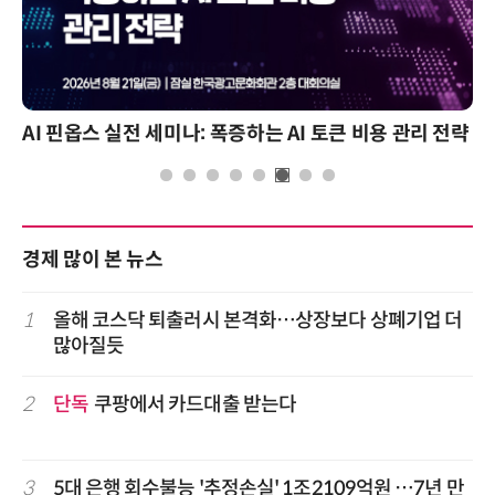
리 전략
2026 전자신문 테크데이
경제 많이 본 뉴스
1
올해 코스닥 퇴출러시 본격화…상장보다 상폐기업 더
많아질듯
2
단독
쿠팡에서 카드대출 받는다
3
5대 은행 회수불능 '추정손실' 1조2109억원 …7년 만