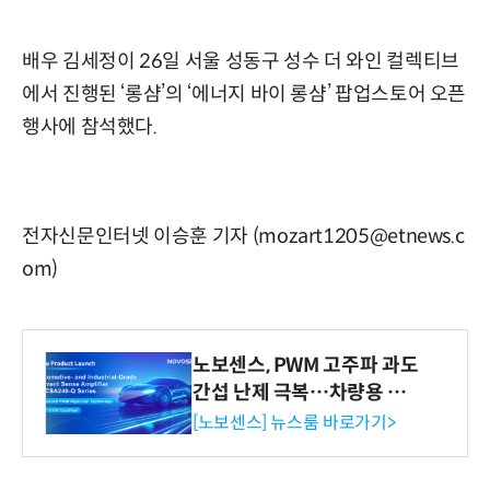
배우 김세정이 26일 서울 성동구 성수 더 와인 컬렉티브
에서 진행된 ‘롱샴’의 ‘에너지 바이 롱샴’ 팝업스토어 오픈
행사에 참석했다.
전자신문인터넷 이승훈 기자 (mozart1205@etnews.c
om)
노보센스, PWM 고주파 과도
간섭 난제 극복…차량용 전
류 감지 증폭기
[노보센스] 뉴스룸 바로가기>