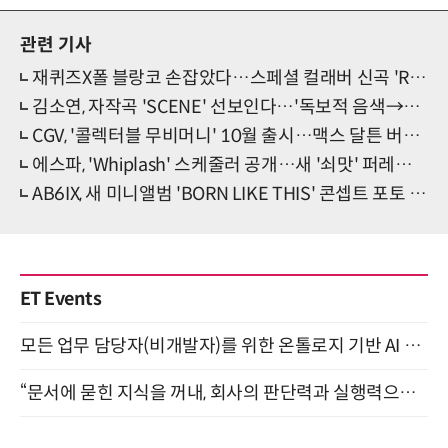
관련 기사
재퀴즈X폴 블랑코 손잡았다…스페셜 컬래버 신곡 'Risk' 발매
김소연, 자작곡 'SCENE' 선보인다…'독보적 음색→깊어진 감정선'
CGV, '콜렉터블 무비머니' 10월 출시…맥스 달튼 버전 첫선
에스파, 'Whiplash' 스케줄러 공개…새 '쇠맛' 퍼레이드 초읽기
AB6IX, 새 미니앨범 'BORN LIKE THIS' 콘셉트 포토 공개…훈훈
ET Events
모든 업무 담당자(비개발자)를 위한 온톨로지 기반 AI 지식체계 설계 1-day 워크숍 8월 20일 개최
“문서에 묻힌 지식을 꺼내, 회사의 판단력과 실행력으로 바꾸다” (8/20)