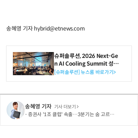
송혜영 기자 hybrid@etnews.com
슈퍼솔루션, 2026 Next-Ge
n AI Cooling Summit 성황
리 성료
[슈퍼솔루션] 뉴스룸 바로가기>
송혜영 기자
기사 더보기
증권사 '1조 클럽' 속출…3분기는 숨 고르기 전망