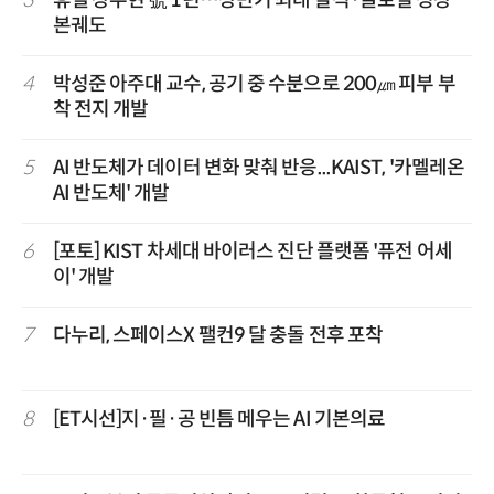
3
휴젤 장두현 號 1년…상반기 최대 실적·글로벌 성장
본궤도
4
박성준 아주대 교수, 공기 중 수분으로 200㎛ 피부 부
착 전지 개발
5
AI 반도체가 데이터 변화 맞춰 반응...KAIST, '카멜레온
AI 반도체' 개발
6
[포토] KIST 차세대 바이러스 진단 플랫폼 '퓨전 어세
이' 개발
7
다누리, 스페이스X 팰컨9 달 충돌 전후 포착
8
[ET시선]지·필·공 빈틈 메우는 AI 기본의료