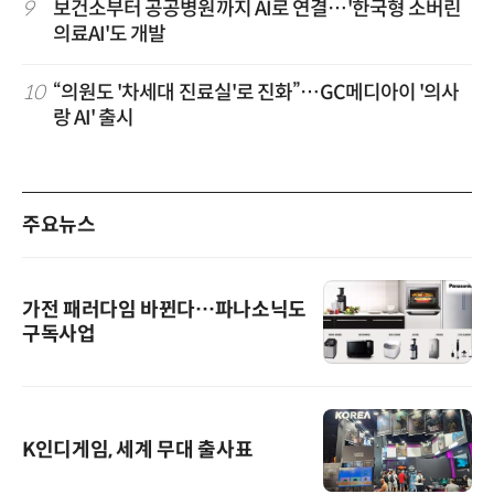
9
보건소부터 공공병원까지 AI로 연결…'한국형 소버린
의료AI'도 개발
10
“의원도 '차세대 진료실'로 진화”…GC메디아이 '의사
랑 AI' 출시
주요뉴스
가전 패러다임 바뀐다…파나소닉도
구독사업
K인디게임, 세계 무대 출사표