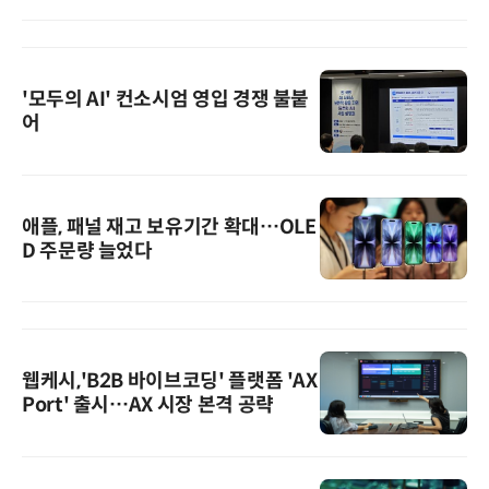
'모두의 AI' 컨소시엄 영입 경쟁 불붙
어
애플, 패널 재고 보유기간 확대…OLE
D 주문량 늘었다
웹케시,'B2B 바이브코딩' 플랫폼 'AX
Port' 출시…AX 시장 본격 공략