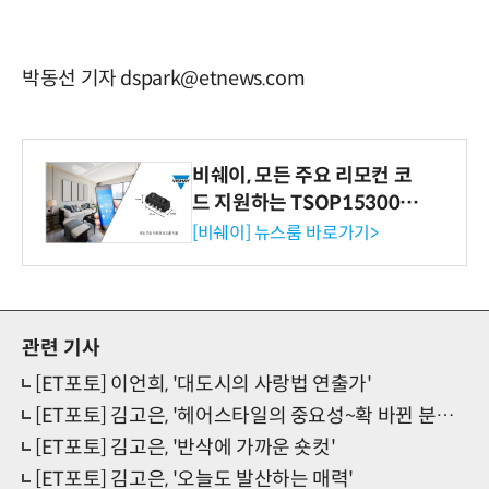
박동선 기자 dspark@etnews.com
비쉐이, 모든 주요 리모컨 코
드 지원하는 TSOP15300 시
리즈 IR 수신기 출시
[비쉐이] 뉴스룸 바로가기>
관련 기사
[ET포토] 이언희, '대도시의 사랑법 연출가'
[ET포토] 김고은, '헤어스타일의 중요성~확 바뀐 분위기'
[ET포토] 김고은, '반삭에 가까운 숏컷'
[ET포토] 김고은, '오늘도 발산하는 매력'