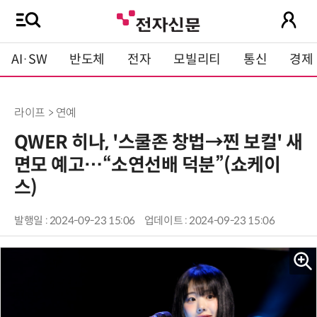
AI·SW
반도체
전자
모빌리티
통신
경제
라이프 > 연예
QWER 히나, '스쿨존 창법→찐 보컬' 새
면모 예고…“소연선배 덕분”(쇼케이
스)
발행일 : 2024-09-23 15:06
업데이트 : 2024-09-23 15:06